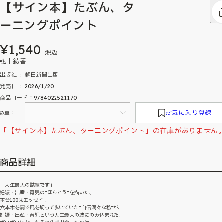
【サイン本】たぶん、タ
ーニングポイント
¥1,540
(税込)
弘中綾香
出版社 ‏ : ‎ 朝日新聞出版
発売日 ‏ : ‎ 2026/1/20
商品コード：9784022521170
お気に入り登録
数量：
「【サイン本】たぶん、ターニングポイント」の在庫がありません
商品詳細
「人生最大の試練です」
妊娠・出産・育児の“ほんとう”を描いた、
本音100％エッセイ！
六本木を肩で風を切って歩いていた“自信満々な私”が、
妊娠・出産・育児という人生最大の波にのみ込まれた。