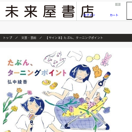
2026/7/23
『ONE PIECE magazine 021 ONE PIECEカード付き同梱版』発売延期のご案内
0
ログイン
カート
トップ
文芸・芸術
【サイン本】たぶん、ターニングポイント