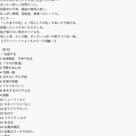
ボロボロになったその先で出会ったのは――
まったく新しい世界だった。
妊娠中の不安、産後の覚悟と救い、
おっぱい問題、孤独感、復帰へのハードル。
そして――
「これまでの私」と「母としての私」のあいだで揺れる、
経験したことのないもどかしさ。
逃げ場のない毎日のリアルを、
笑いと涙、少しの毒、そしていっぱいの愛でつづる一冊。
【プライベートフォトもカラーで満載！】
（目次）
Ⅰ 妊娠する
1 妊婦爆誕・不安である
2 「それが普通」
3 予期せぬ心労
4 危機一髪
5 拭えない不公平感
6 妊婦の制服
7 ハラマキパンツ
8 息をするだけで太る
9 胎動
10 ニューワールド
11 なるべくコスパよく
12 全てどうでもいい
13 名付け
14 マタニティヨガ
15 来る日
16 出産体験記
17 出産はゴールではない