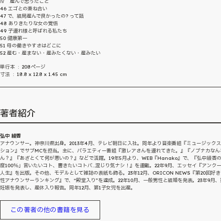
Ⅳ 産んで思ったこと
46 エゴとの兼ね合い
47 で、結局産んで良かったの? って話
48 ありきたりな女の覚悟
49 子連れ様と呼ばれる私たち
50 健康第一
51 母の働きやすさはどこに
52 産む・産まない・産みたくない・産みたい
単行本 ‏ : ‎ 208ページ
寸法 ‏ : ‎ 18.8 x 12.8 x 1.45 cm
著者紹介
弘中 綾香
アナウンサー。神奈川県出身。2013年4月、テレビ朝日に入社。同年より音楽番組『ミュージック
ション』でサブMCを担当。主に、バラエティー番組『激レアさんを連れてきた。』『ノブナカなん
ん？』『あざとくて何が悪いの？』などで活躍。19年5月より、WEB『Hanako』で、『弘中綾香
度100％」言いたいコト、書きたいコトバ…混じり気ナシ！』を連載。22年9月、エッセイ『アンク
人生』を出版。その他、モデルとして雑誌の表紙も飾る。23年12月、ORICON NEWS『第20回好
性アナウンサーランキング』で、“殿堂入り”を達成。22年10月、一般男性と結婚を発表。23年9月、
妊娠を発表し、産休入り報告。同年12月、第1子女児を出産。
この著者の他の書籍を見る