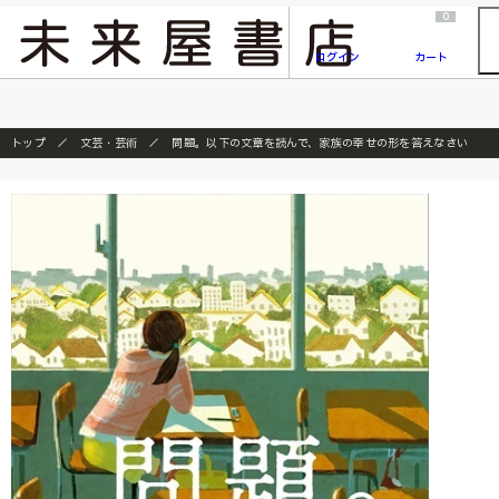
2026/7/23
『ONE PIECE magazine 021 ONE PIECEカード付き同梱版』発売延期のご案内
0
ログイン
カート
トップ
文芸・芸術
問題。以下の文章を読んで、家族の幸せの形を答えなさい