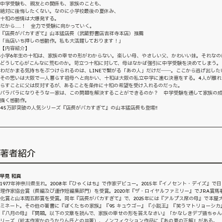
中学受験も、親友との関係も、家族のことも、
絶対に後悔したくない。なのに小学校最後の夏休み、
十和の感情は大爆発する。
だから……！ 全力で受験に向かっていく。
『店長がバカすぎて』山本猛店長（武蔵野書店吉祥寺本店）推薦
「当店いち押しの感動作。私も大活躍しております！」
【内容紹介】
小学6年生の十和は、家族の幸せの形がわからない。楽しい母、やさしい父、かわいい妹。それなの
どうして心がこんなに荒むのか。苛立つ十和に対して、母はなかば強引に中学受験を決めてしまう。
わだかまる気持ちをぶつけられるのは、LINEで繋がる「あの人」だけだ――。ここから逃げ出した
その思いは大阪で一人暮らす祖母へと向かい、十和は大阪の私立中学に進む決意をする。4人が離れ
らすことに父は反対するが、あることを条件に十和の希望を受け入れるのだった。
バラバラになりそうな一家は、この問題を解決することができるのか？ 中学受験を通して家族の
描く感動作。
45万部突破の人気シリーズ『店長がバカすぎて』の山本猛店長も登場‼
著者紹介
早見 和真
1977年神奈川県生れ。2008年『ひゃくはち』で作家デビュー。2015年『イノセント・デイズ』で
理作家協会賞（長編及び連作短編集部門）を受賞。2020年『ザ・ロイヤルファミリー』でJRA賞馬
化賞と山本周五郎賞を受賞。同年『店長がバカすぎて』で、2025年には『アルプス席の母』で本屋
ミネート。その他の著書に『ぼくたちの家族』『95 キュウゴー』『小説王』『笑うマトリョーシカ
『八月の母』『問題。以下の文章を読んで、家族の幸せの形を答えなさい』「かなしきデブ猫ちゃ
リーズ（絵本作家かのうかりん氏との共著）、ノンフィクション作品に『あの夏の正解』がある。