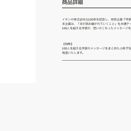
商品詳細
イオンの株式会社化100年を記念し、特別企画『作家
本企画は、「本が読み継がれていくこと」を共通テ
100人を超える作家が、想いのこもったメッセージ
【特典】
100人を超える作家のメッセージをまとめた小冊子
発送いたします。