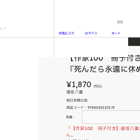
0
お気に入り
ログイン
カート
だら永遠に休めます』
【作家100 冊子付
2
『死んだら永遠に休
¥1,870
(税込)
遠坂八重
朝日新聞出版
商品コード：9784022520173
数量：
「【作家100 冊子付き】遠坂八
ん。