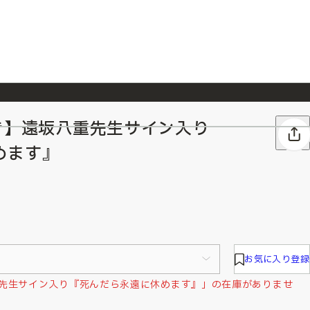
き】遠坂八重先生サイン入り
026/7/23
『ONE PIECE magazine 021 ONE PIECEカード付き同梱版』発売延期のご案内
めます』
お気に入り登録
重先生サイン入り『死んだら永遠に休めます』」の在庫がありませ