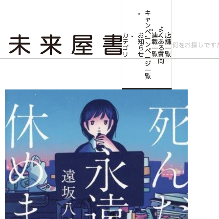
キ
ャ
ン
よ
ペ
カ
お
連
く
店
ー
テ
知
載
あ
舗
ン
ゴ
ら
一
る
一
ペ
リ
せ
覧
質
覧
ー
問
ジ
トップ
文芸・芸術
【作家100 冊子付き】遠坂八重先生サイン入り『死ん
一
覧