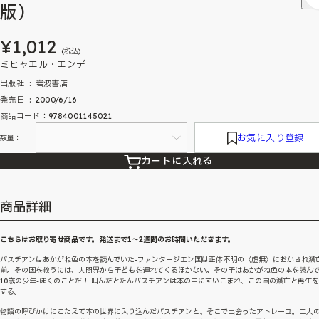
版）
¥1,012
(税込)
ミヒャエル・エンデ
出版社 ‏ : ‎ 岩波書店
発売日 ‏ : ‎ 2000/6/16
商品コード：9784001145021
お気に入り登録
数量：
カートに入れる
商品詳細
こちらはお取り寄せ商品です。発送まで1～2週間のお時間いただきます。
バスチアンはあかがね色の本を読んでいた-ファンタージエン国は正体不明の〈虚無〉におかされ滅
前。その国を救うには、人間界から子どもを連れてくるほかない。その子はあかがね色の本を読ん
10歳の少年-ぼくのことだ！ 叫んだとたんバスチアンは本の中にすいこまれ、この国の滅亡と再生
する。
物語の呼びかけにこたえて本の世界に入り込んだバスチアンと、そこで出会ったアトレーユ。二人