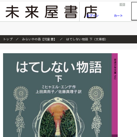
2026/7/23
『ONE PIECE magazine 021 ONE PIECEカード付き同梱版』発売延期のご案内
0
ログイン
カート
トップ
みらいやの森【児童書】
はてしない物語 下（文庫版）