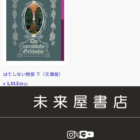
はてしない物語 下（文庫版）
1,012
¥
(税込)
instagram
X
LINE
YouTube