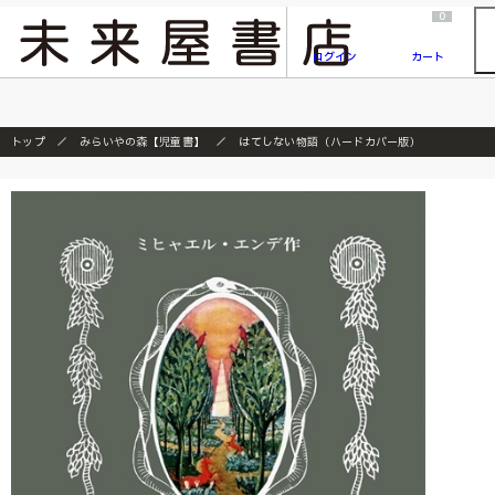
2026/7/23
『ONE PIECE magazine 021 ONE PIECEカード付き同梱版』発売延期のご案内
0
ログイン
カート
トップ
みらいやの森【児童書】
はてしない物語（ハードカバー版）