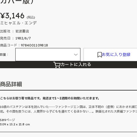
カバー版）
¥3,146
(税込)
ミヒャエル・エンデ
出版社 ‏ : ‎ 岩波書店
発売日 ‏ : ‎ 1982/6/7
商品コード：9784001109818
お気に入り登録
数量：
カートに入れる
商品詳細
こちらはお取り寄せ商品です。発送まで1～2週間のお時間いただきます。
10歳のバスチアンは本を読んでいた――ファンタージエン国は、正体不明の〈虚無〉におかされ滅
前。その国を救うには、人間界から子どもを連れてくるほかない……。映画化された大長編ファンタ
589ページ
3.09 x 15.2 x 21.8 cm