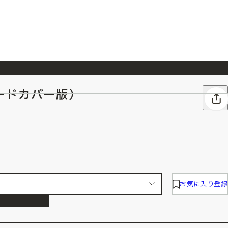
ードカバー版）
026/7/23
『ONE PIECE magazine 021 ONE PIECEカード付き同梱版』発売延期のご案内
お気に入り登録