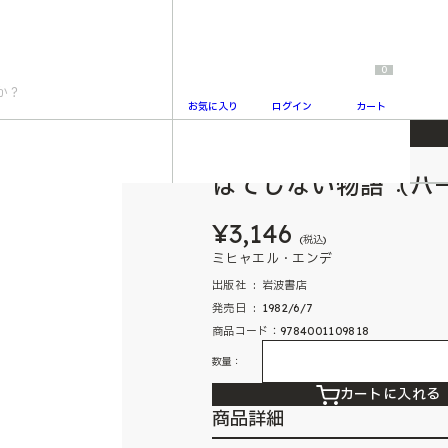
0
お気に入り
ログイン
カート
はてしない物語（ハ
2
¥3,146
(税込)
ミヒャエル・エンデ
出版社 ‏ : ‎ 岩波書店
発売日 ‏ : ‎ 1982/6/7
商品コード：9784001109818
数量：
カートに入れる
商品詳細