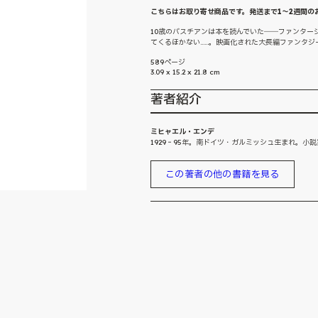
こちらはお取り寄せ商品です。発送まで1～2週間の
10歳のバスチアンは本を読んでいた――ファンタ
てくるほかない……。映画化された大長編ファンタジ
589ページ
3.09 x 15.2 x 21.8 cm
著者紹介
ミヒャエル・エンデ
1929‐95年。南ドイツ・ガルミッシュ生まれ。
この著者の他の書籍を見る