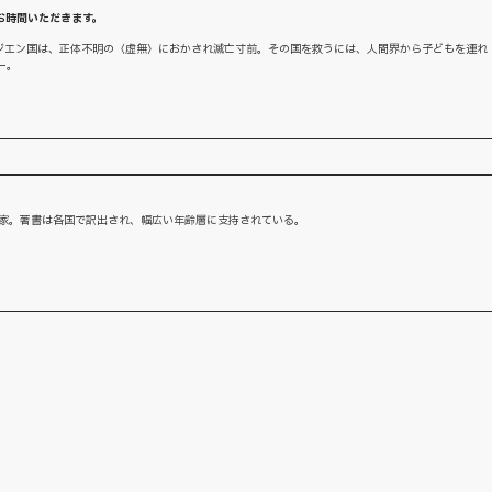
お時間いただきます。
ージエン国は、正体不明の〈虚無〉におかされ滅亡寸前。その国を救うには、人間界から子どもを連れ
ー。
小説家。著書は各国で訳出され、幅広い年齢層に支持されている。