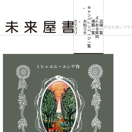
キ
ャ
ン
よ
ペ
カ
お
連
く
店
ー
テ
知
載
あ
舗
ン
ゴ
ら
一
る
一
ペ
リ
せ
覧
質
覧
ー
問
ジ
トップ
みらいやの森【児童書】
はてしない物語（ハードカバー版）
一
覧