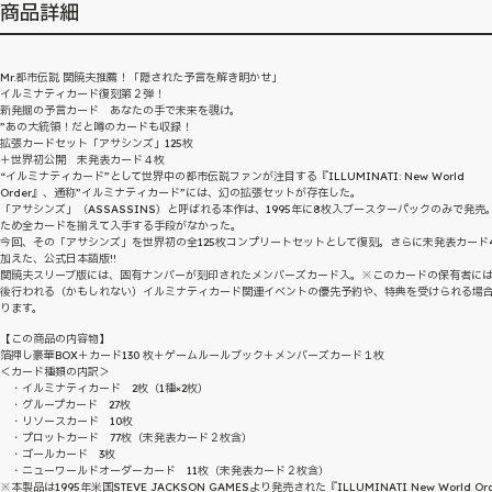
商品詳細
Mr.都市伝説 関暁夫推薦！「隠された予言を解き明かせ」
イルミナティカード復刻第２弾！
新発掘の予言カード あなたの手で未来を覗け。
”あの大統領！だと噂のカードも収録！
拡張カードセット「アサシンズ」125枚
＋世界初公開 未発表カード４枚
“イルミナティカード”として世界中の都市伝説ファンが注目する『ILLUMINATI: New World
Order』、通称”イルミナティカード”には、幻の拡張セットが存在した。
「アサシンズ」（ASSASSINS）と呼ばれる本作は、1995年に8枚入ブースターパックのみで発売
ため全カードを揃えて入手する手段がなかった。
今回、その「アサシンズ」を世界初の全125枚コンプリートセットとして復刻。さらに未発表カード
加えた、公式日本語版!!
関暁夫スリーブ版には、固有ナンバーが刻印されたメンバーズカード入。※このカードの保有者に
後行われる（かもしれない）イルミナティカード関連イベントの優先予約や、特典を受けられる場
ります。
【この商品の内容物】
箔押し豪華BOX＋カード130 枚＋ゲームルールブック＋メンバーズカード１枚
＜カード種類の内訳＞
・イルミナティカード 2枚（1種×2枚）
・グループカード 27枚
・リソースカード 10枚
・プロットカード 77枚（未発表カード２枚含）
・ゴールカード 3枚
・ニューワールドオーダーカード 11枚（未発表カード２枚含）
※本製品は1995年米国STEVE JACKSON GAMESより発売された『ILLUMINATI New World Ord