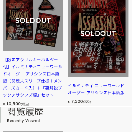
SOLDOUT
SOLDOUT
【限定アクリルキーホルダー
付】イルミナティニューワール
ドオーダー アサシンズ日本語
版（関暁夫スリーブ仕様＋メン
イルミナティ ニューワールド
バーズカード入）＋『裏解説ブ
オーダー アサシンズ日本語版
ックアサシンズ編』セット
7,500
¥
(税込)
10,500
¥
(税込)
閲覧履歴
Recently Viewed