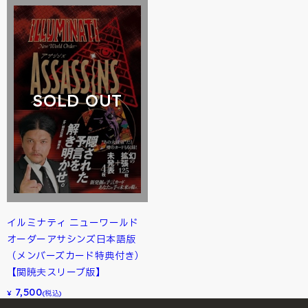
SOLD OUT
イルミナティ ニューワールド
オーダーアサシンズ日本語版
（メンバーズカード特典付き）
【関暁夫スリーブ版】
7,500
¥
(税込)