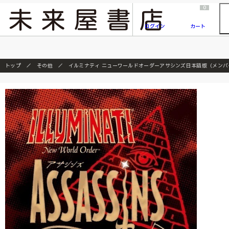
2026/7/23
『ONE PIECE magazine 021 ONE PIECEカード付き同梱版』発売延期のご案内
0
ログイン
カート
トップ
その他
イルミナティ ニューワールドオーダーアサシンズ日本語版（メン