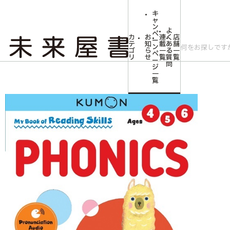
キ
ャ
ン
よ
ペ
カ
お
連
く
店
ー
テ
知
載
あ
舗
ン
ゴ
ら
一
る
一
ペ
リ
せ
覧
質
覧
ー
問
ジ
トップ
キャンペーン
Verbal Skills My Book of Reading Skills ：P
一
覧