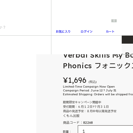
0
お気に入り
ログイン
カート
honics フォニックス
Verbal Skills My B
2
Phonics フォニック
¥1,696
(税込)
Limited-Time Campaign Now Open
Campaign Period: June 12 ? July 31
Estimated Shipping: Orders will be shipped f
期間限定キャンペーン開催中
受付期間：６月１２日?７月３１日
商品の発送予定：８月中旬以降発送予定
くもん出版
商品コード：82268
数量：