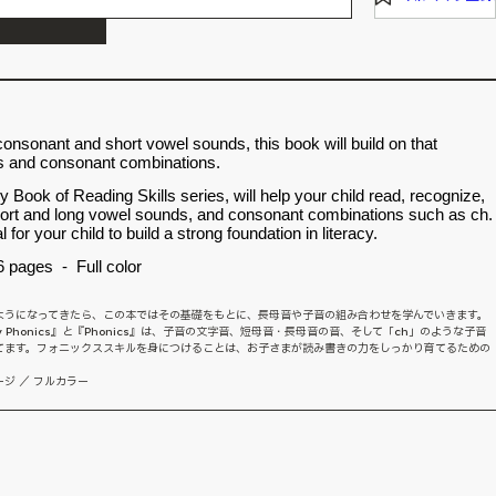
consonant and short vowel sounds, this book will build on that
ls and consonant combinations.
Book of Reading Skills series, will help your child read, recognize,
hort and long vowel sounds, and consonant combinations such as ch.
 for your child to build a strong foundation in literacy.
 pages - Full color
ようになってきたら、この本ではその基礎をもとに、長母音や子音の組み合わせを学んでいきます。
ズの『Easy Phonics』と『Phonics』は、子音の文字音、短母音・長母音の音、そして「ch」のような子音
てます。フォニックススキルを身につけることは、お子さまが読み書きの力をしっかり育てるための
ページ ／ フルカラー