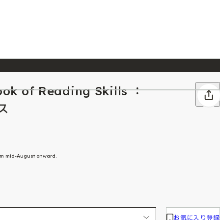
ook of Reading Skills ：
026/7/23
『ONE PIECE magazine 021 ONE PIECEカード付き同梱版』発売延期のご案内
ス
rom mid-August onward.
お気に入り登録