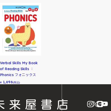
Verbal Skills My Book
of Reading Skills ：
Phonics フォニックス
1,696
¥
(税込)
instagram
X
LINE
Y