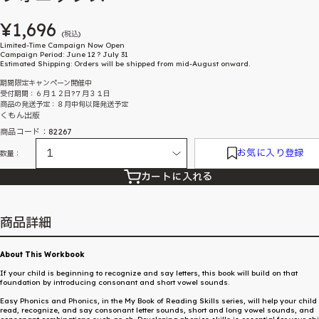
¥1,696
(税込)
Limited-Time Campaign Now Open
Campaign Period: June 12 ? July 31
Estimated Shipping: Orders will be shipped from mid-August onward.
期間限定キャンペーン開催中
受付期間：６月１２日?７月３１日
商品の発送予定：８月中旬以降発送予定
くもん出版
商品コード：82267
お気に入り登録
数量：
カートに入れる
商品詳細
About This Workbook
If your child is beginning to recognize and say letters, this book will build on that
foundation by introducing consonant and short vowel sounds.
Easy Phonics and Phonics, in the My Book of Reading Skills series, will help your child
read, recognize, and say consonant letter sounds, short and long vowel sounds, and