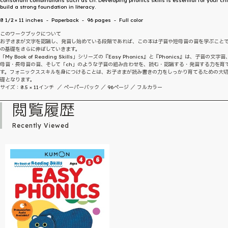
consonant combinations such as ch. Developing phonics skills is essential for your chi
build a strong foundation in literacy.
8 1/2 × 11 inches - Paperback - 96 pages - Full color
このワークブックについて
お子さまが文字を認識し、発音し始めている段階であれば、この本は子音や短母音の音を学ぶこと
の基礎をさらに伸ばしていきます。
「My Book of Reading Skills」シリーズの『Easy Phonics』と『Phonics』は、子音の文字
母音・長母音の音、そして「ch」のような子音の組み合わせを、読む・認識する・発音する力を育
す。フォニックススキルを身につけることは、お子さまが読み書きの力をしっかり育てるための大
礎となります。
サイズ：8.5 × 11インチ ／ ペーパーバック ／ 96ページ ／ フルカラー
閲覧履歴
Recently Viewed