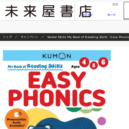
2026/7/23
『ONE PIECE magazine 021 ONE PIECEカード付き同梱版』発売延期のご案内
0
ログイン
カート
トップ
キャンペーン
Verbal Skills My Book of Reading Skills : Easy