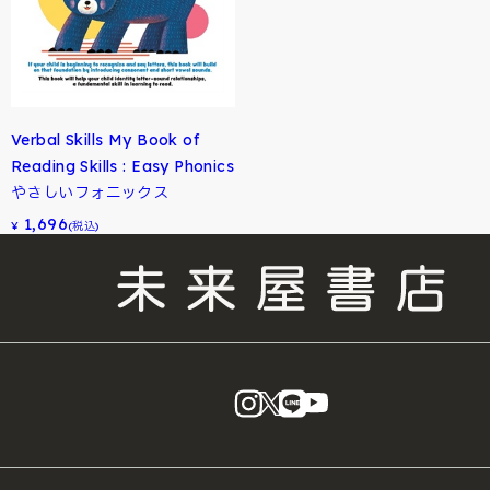
Verbal Skills My Book of
Reading Skills : Easy Phonics
やさしいフォニックス
1,696
¥
(税込)
instagram
X
LINE
YouTube