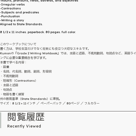
-Nouns, pronouns, verbs, adverbs, and adjectives
-Irregular verbs
-Contractions
-Subjects and predicates
-Punctuation
-Writing a story
Aligned to State Standards.
8 1/2 x 11 inches. paperback. 80 pages. full color.
このワークブックについて
書く力は、学校生活だけでなく将来にも役立つ大切なスキルです。
Kumonの『Grade 2 Writing Workbook』では、主語と述語、不規則動詞、句読点など、英語ラ
ングに必要な重要概念を学びます。
本書で学べる内容：
・語彙
・名詞、代名詞、動詞、副詞、形容詞
・不規則動詞
・短縮形（Contractions）
・主語と述語
・句読点
・物語を書く練習
州の教育基準（State Standards）に準拠。
サイズ：8 1/2 × 11インチ ／ ペーパーバック ／ 80ページ ／ フルカラー
閲覧履歴
Recently Viewed