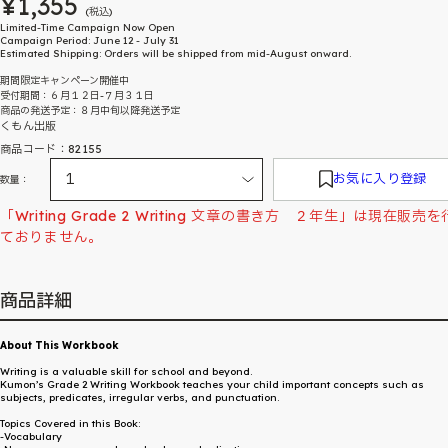
¥1,355
(税込)
Limited-Time Campaign Now Open
Campaign Period: June 12 - July 31
Estimated Shipping: Orders will be shipped from mid-August onward.
期間限定キャンペーン開催中
受付期間：６月１２日-７月３１日
商品の発送予定：８月中旬以降発送予定
くもん出版
商品コード：82155
お気に入り登録
数量：
「Writing Grade 2 Writing 文章の書き方 ２年生」は現在販売
ておりません。
商品詳細
About This Workbook
Writing is a valuable skill for school and beyond.
Kumon’s Grade 2 Writing Workbook teaches your child important concepts such as
subjects, predicates, irregular verbs, and punctuation.
Topics Covered in this Book:
-Vocabulary