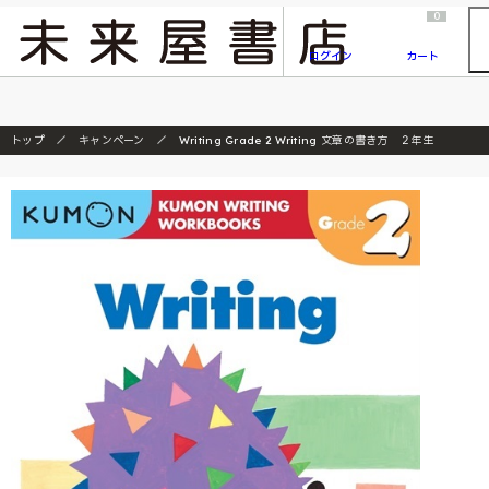
2026/7/23
『ONE PIECE magazine 021 ONE PIECEカード付き同梱版』発売延期のご案内
0
ログイン
カート
トップ
キャンペーン
Writing Grade 2 Writing 文章の書き方 ２年生