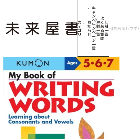
キ
ャ
ン
よ
ペ
カ
お
連
く
店
ー
テ
知
載
あ
舗
ン
ゴ
ら
一
る
一
ペ
リ
せ
覧
質
覧
ー
問
ジ
トップ
キャンペーン
Verbal Skills My Book of Writing Word
一
覧