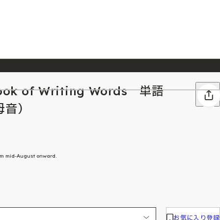
 Book of Writing Words 単語
026/7/23
『ONE PIECE magazine 021 ONE PIECEカード付き同梱版』発売延期のご案内
母音）
rom mid-August onward.
お気に入り登録