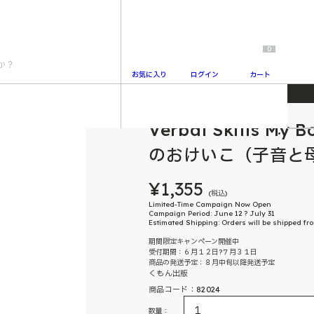
0
お気に入り
ログイン
カート
s 単語のおけいこ（子音と母音）
Verbal Skills My
2
のおけいこ（子音と
¥1,355
(税込)
Limited-Time Campaign Now Open
Campaign Period: June 12 ? July 31
Estimated Shipping: Orders will be shipped f
期間限定キャンペーン開催中
受付期間：６月１２日?７月３１日
商品の発送予定：８月中旬以降発送予定
くもん出版
商品コード：82024
数量：