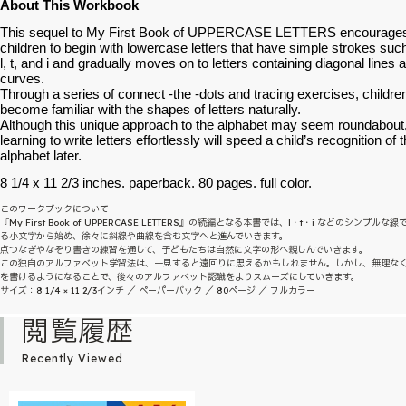
About This Workbook
This sequel to My First Book of UPPERCASE LETTERS encourage
children to begin with lowercase letters that have simple strokes suc
l, t, and i and gradually moves on to letters containing diagonal lines 
curves.
Through a series of connect -the -dots and tracing exercises, childre
become familiar with the shapes of letters naturally.
Although this unique approach to the alphabet may seem roundabout
learning to write letters effortlessly will speed a child’s recognition of 
alphabet later.
8 1/4 x 11 2/3 inches. paperback. 80 pages. full color.
このワークブックについて
『My First Book of UPPERCASE LETTERS』の続編となる本書では、l・t・i などのシンプルな
る小文字から始め、徐々に斜線や曲線を含む文字へと進んでいきます。
点つなぎやなぞり書きの練習を通して、子どもたちは自然に文字の形へ親しんでいきます。
この独自のアルファベット学習法は、一見すると遠回りに思えるかもしれません。しかし、無理な
を書けるようになることで、後々のアルファベット認識をよりスムーズにしていきます。
サイズ：8 1/4 × 11 2/3インチ ／ ペーパーバック ／ 80ページ ／ フルカラー
閲覧履歴
Recently Viewed