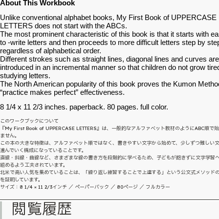
About This Workbook
Unlike conventional alphabet books, My First Book of UPPERCASE
LETTERS does not start with the ABCs.
The most prominent characteristic of this book is that it starts with ea
to -write letters and then proceeds to more difficult letters step by ste
regardless of alphabetical order.
Different strokes such as straight lines, diagonal lines and curves are
introduced in an incremental manner so that children do not grow tire
studying letters.
The North American popularity of this book proves the Kumon Metho
“practice makes perfect” effectiveness.
8 1/4 x 11 2/3 inches. paperback. 80 pages. full color.
このワークブックについて
『My First Book of UPPERCASE LETTERS』は、一般的なアルファベット教材のようにABC順で
ません。
この本の大きな特徴は、アルファベット順ではなく、書きやすい文字から始めて、少しずつ難しい
進んでいく構成になっていることです。
直線・斜線・曲線など、さまざまな線の書き方を段階的に学べるため、子どもが飽きずに文字学習
組めるよう工夫されています。
北米で高い人気を集めていることは、「繰り返し練習することで上達する」という公文式メソッド
を証明しています。
サイズ：8 1/4 × 11 2/3インチ ／ ペーパーバック ／ 80ページ ／ フルカラー
閲覧履歴