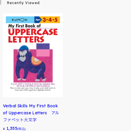
Recently Viewed
Verbal Skills My First Book
of Uppercase Letters アル
ファベット大文字
1,355
¥
(税込)