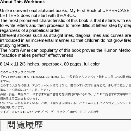
About This Workbook
Unlike conventional alphabet books, My First Book of UPPERCASE
LETTERS does not start with the ABCs.
The most prominent characteristic of this book is that it starts with ea
to -write letters and then proceeds to more difficult letters step by ste
regardless of alphabetical order.
Different strokes such as straight lines, diagonal lines and curves are
introduced in an incremental manner so that children do not grow tire
studying letters.
The North American popularity of this book proves the Kumon Metho
“practice makes perfect” effectiveness.
8 1/4 x 11 2/3 inches. paperback. 80 pages. full color.
このワークブックについて
『My First Book of UPPERCASE LETTERS』は、一般的なアルファベット教材のようにABC順で
ません。
この本の大きな特徴は、アルファベット順ではなく、書きやすい文字から始めて、少しずつ難しい
進んでいく構成になっていることです。
直線・斜線・曲線など、さまざまな線の書き方を段階的に学べるため、子どもが飽きずに文字学習
組めるよう工夫されています。
北米で高い人気を集めていることは、「繰り返し練習することで上達する」という公文式メソッド
を証明しています。
サイズ：8 1/4 × 11 2/3インチ ／ ペーパーバック ／ 80ページ ／ フルカラー
閲覧履歴