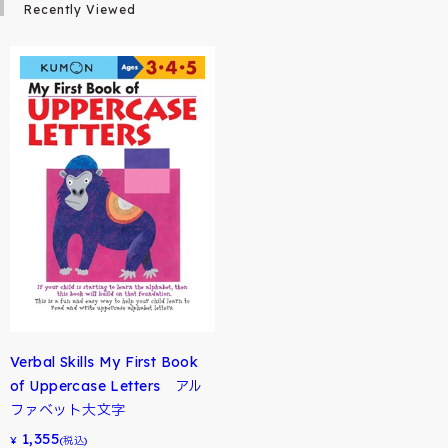
Recently Viewed
Verbal Skills My First Book
of Uppercase Letters アル
ファベット大文字
1,355
¥
(税込)