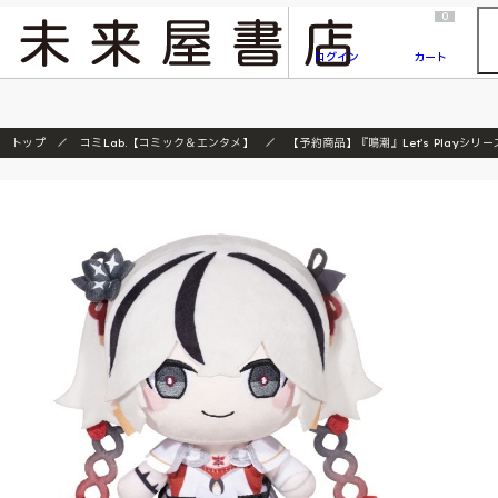
2026/7/23
『ONE PIECE magazine 021 ONE PIECEカード付き同梱版』発売延期のご案内
0
ログイン
カート
トップ
コミLab.【コミック＆エンタメ】
【予約商品】『鳴潮』Let’s Playシリ