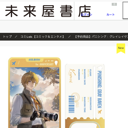
2026/7/23
『ONE PIECE magazine 021 ONE PIECEカード付き同梱版』発売延期のご案内
0
ログイン
カート
トップ
コミLab.【コミック＆エンタメ】
【予約商品】パニシング：グレイレイヴン
New