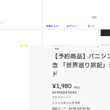
0
お気に入り
ログイン
カート
イヴン6周年記念 「世界巡り旅記」シリーズ ディスプレイスタンド
New
予約商品
2
予約
【予約商品】パニシ
念 「世界巡り旅記」
ド
¥1,980
(税込)
6979215472190
アルジャーノン
２０２６年０６月予定
商品コード：6979215472190