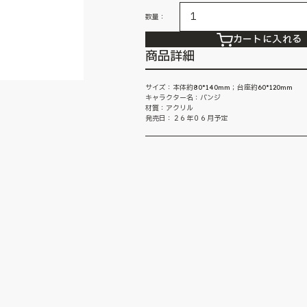
数量：
カートに入れる
商品詳細
サイズ：本体約80*140mm；台座約60*120mm
キャラクター名：バンジ
材質：アクリル
発売日：２６年０６月予定