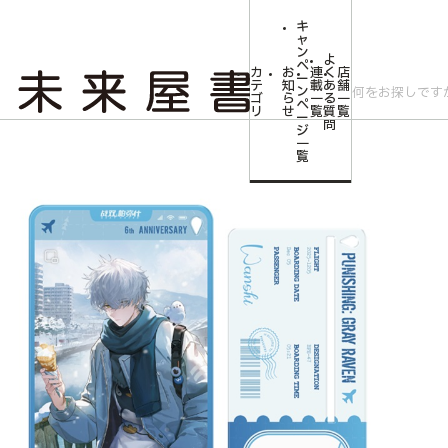
キ
ャ
ン
よ
ペ
カ
お
連
く
店
ー
テ
知
載
あ
舗
ン
ゴ
ら
一
る
一
ペ
リ
せ
覧
質
覧
ー
問
ジ
トップ
コミLab.【コミック＆エンタメ】
【予約商品】パニシング：グレイレ
一
覧