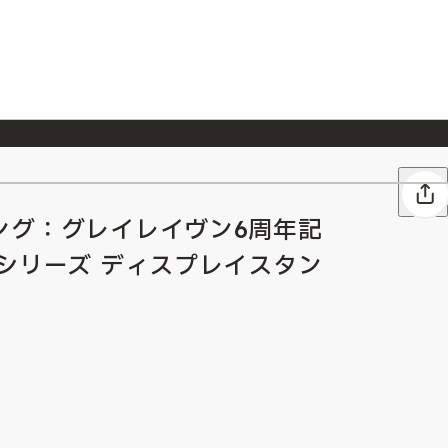
026/7/23
『ONE PIECE magazine 021 ONE PIECEカード付き同梱版』発売延期のご案内
ング：グレイレイヴン6周年記
シリーズ ディスプレイスタン