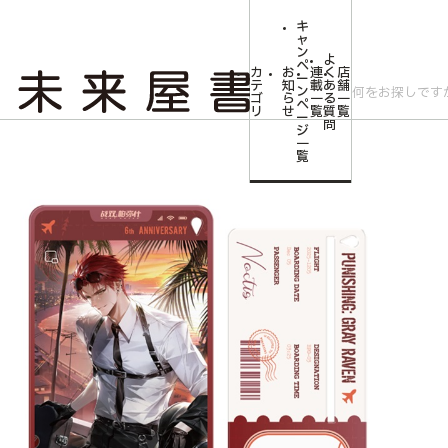
キ
ャ
ン
よ
ペ
カ
お
連
く
店
ー
テ
知
載
あ
舗
ン
ゴ
ら
一
る
一
ペ
リ
せ
覧
質
覧
ー
問
ジ
トップ
コミLab.【コミック＆エンタメ】
【予約商品】パニシング：グレイレ
一
覧