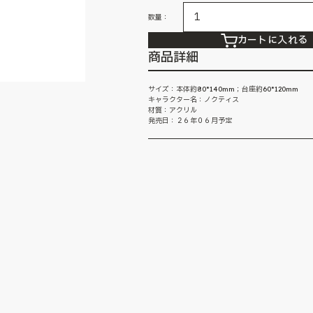
数量：
カートに入れる
商品詳細
サイズ：本体約80*140mm；台座約60*120mm
キャラクター名：ノクティス
材質：アクリル
発売日：２６年０６月予定