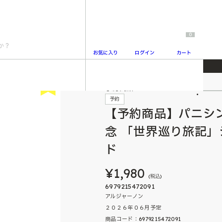
0
お気に入り
ログイン
カート
イヴン6周年記念 「世界巡り旅記」シリーズ ディスプレイスタンド
New
予約商品
2
予約
【予約商品】パニシ
念 「世界巡り旅記」
ド
¥1,980
(税込)
6979215472091
アルジャーノン
２０２６年０６月予定
商品コード：6979215472091