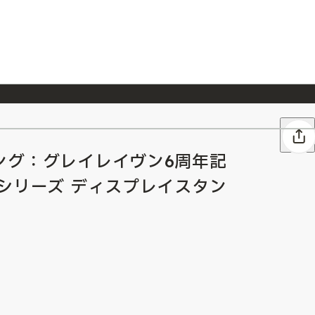
026/7/23
『ONE PIECE magazine 021 ONE PIECEカード付き同梱版』発売延期のご案内
ング：グレイレイヴン6周年記
シリーズ ディスプレイスタン