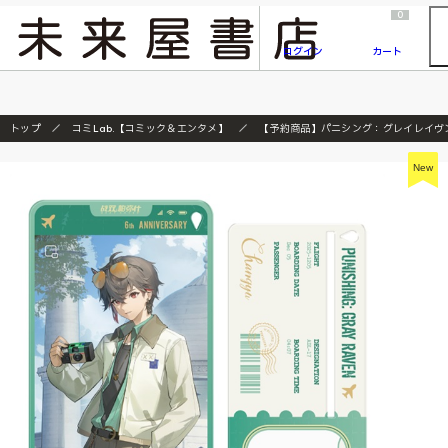
2026/7/23
『ONE PIECE magazine 021 ONE PIECEカード付き同梱版』発売延期のご案内
0
ログイン
カート
トップ
コミLab.【コミック＆エンタメ】
【予約商品】パニシング：グレイレイヴン
New