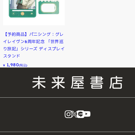
【予約商品】パニシング：グレ
イレイヴン6周年記念 「世界巡
り旅記」シリーズ ディスプレイ
スタンド
1,980
¥
(税込)
instagram
X
LINE
YouTube