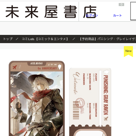
2026/7/23
『ONE PIECE magazine 021 ONE PIECEカード付き同梱版』発売延期のご案内
0
ログイン
カート
トップ
コミLab.【コミック＆エンタメ】
【予約商品】パニシング：グレイレイヴン
New