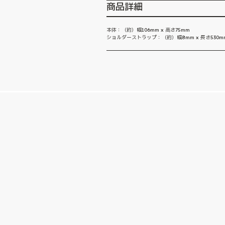
商品詳細
本体：（約）幅106mm x 高さ75mm
ショルダーストラップ：（約）幅8mm x 長さ530m