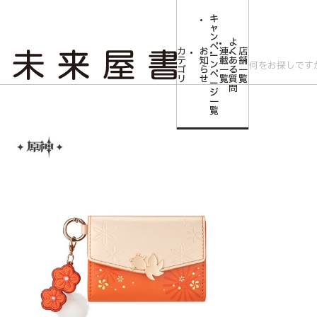
キ
ャ
ン
よ
ペ
カ
お
連
く
店
ー
テ
知
載
あ
舗
ン
ゴ
ら
一
る
一
ペ
リ
せ
覧
質
覧
ー
問
ジ
トップ
コミLab.【コミック＆エンタメ】
【原神】 煌めく夜の宴シリーズ
一
覧