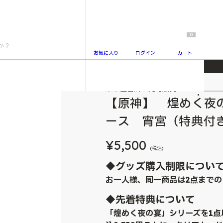
0
お気に入り
ログイン
カート
 マルチカードケース 宵宮（特典付き）
未来屋書店 先行販売
2
【原神】 煌めく夜
ース 宵宮（特典付
¥5,500
(税込)
◆グッズ購入制限につい
お一人様、同一商品は2点までの
◆先着特典について
「煌めく夜の宴」シリーズを1