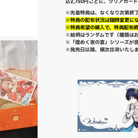
込2,750円ごとに、クリアカー
※先着特典は、なくなり次第終
※特典の配布状況は随時変更に
※特典希望の購入で、特典配布
※絵柄はランダムです（種類は
※「煌めく夜の宴」シリーズが
※発売日以降、順次出荷いたし