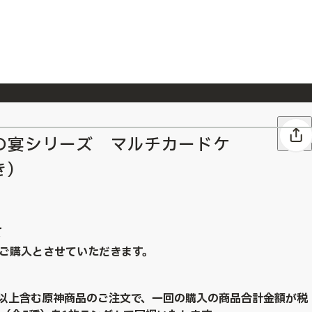
026/7/23
『ONE PIECE magazine 021 ONE PIECEカード付き同梱版』発売延期のご案内
の宴シリーズ マルチカードケ
き）
て
ご購入とさせていただきます。
点以上含む原神商品のご注文で、一回の購入の商品合計金額が税