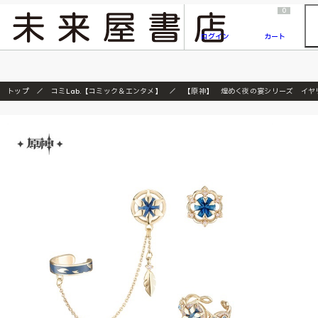
2026/7/23
『ONE PIECE magazine 021 ONE PIECEカード付き同梱版』発売延期のご案内
0
ログイン
カート
トップ
コミLab.【コミック＆エンタメ】
【原神】 煌めく夜の宴シリーズ イヤ