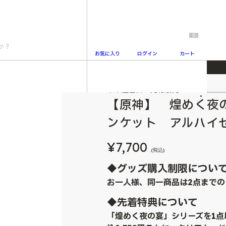
0
お気に入り
ログイン
カート
 クッションブランケット アルハイゼン（特典付き）
未来屋書店 先行販売
2
【原神】 煌めく夜
ンケット アルハイ
¥7,700
(税込)
◆グッズ購入制限につい
お一人様、同一商品は2点までの
◆先着特典について
「煌めく夜の宴」シリーズを1