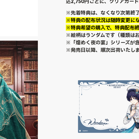
込2,750円ごとに、クリアカー
※先着特典は、なくなり次第終
※特典の配布状況は随時変更に
※特典希望の購入で、特典配布
※絵柄はランダムです（種類は
※「煌めく夜の宴」シリーズが
※発売日以降、順次出荷いたし