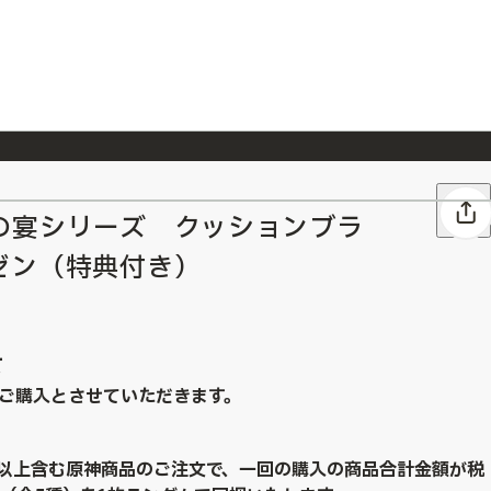
026/7/23
『ONE PIECE magazine 021 ONE PIECEカード付き同梱版』発売延期のご案内
の宴シリーズ クッションブラ
ゼン（特典付き）
て
ご購入とさせていただきます。
点以上含む原神商品のご注文で、一回の購入の商品合計金額が税