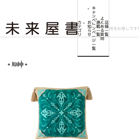
キ
ャ
ン
よ
ペ
カ
お
連
く
店
ー
テ
知
載
あ
舗
ン
ゴ
ら
一
る
一
ペ
リ
せ
覧
質
覧
ー
問
ジ
トップ
コミLab.【コミック＆エンタメ】
【原神】 煌めく夜の宴シリーズ
一
覧