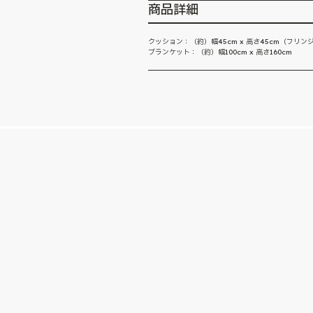
商品詳細
クッション：（約）幅45cm x 高さ45cm（フリン
ブランケット：（約）幅100cm x 高さ160cm