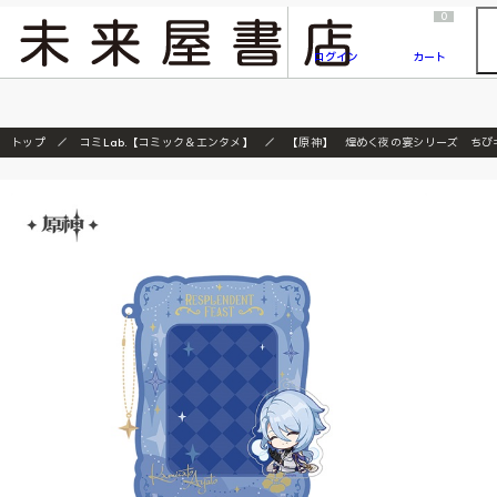
2026/7/23
『ONE PIECE magazine 021 ONE PIECEカード付き同梱版』発売延期のご案内
0
ログイン
カート
トップ
コミLab.【コミック＆エンタメ】
【原神】 煌めく夜の宴シリーズ ちび