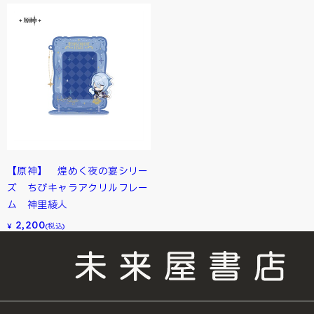
【原神】 煌めく夜の宴シリー
ズ ちびキャラアクリルフレー
ム 神里綾人
2,200
¥
(税込)