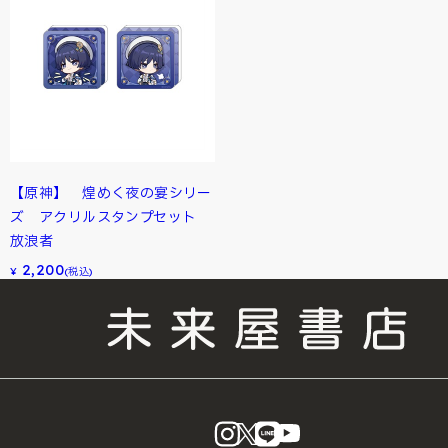
【原神】 煌めく夜の宴シリー
ズ アクリルスタンプセット
放浪者
2,200
¥
(税込)
instagram
X
LINE
YouTube