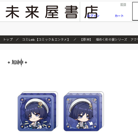
2026/7/23
『ONE PIECE magazine 021 ONE PIECEカード付き同梱版』発売延期のご案内
0
ログイン
カート
トップ
コミLab.【コミック＆エンタメ】
【原神】 煌めく夜の宴シリーズ アク