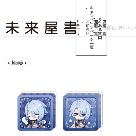
キ
ャ
ン
よ
ペ
カ
お
連
く
店
ー
テ
知
載
あ
舗
ン
ゴ
ら
一
る
一
ペ
リ
せ
覧
質
覧
ー
問
ジ
トップ
コミLab.【コミック＆エンタメ】
【原神】 煌めく夜の宴シリーズ
一
覧