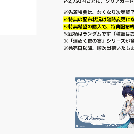
込2,750円ごとに、クリアカー
※先着特典は、なくなり次第終
※特典の配布状況は随時変更に
※特典希望の購入で、特典配布
※絵柄はランダムです（種類は
※「煌めく夜の宴」シリーズが
※発売日以降、順次出荷いたし