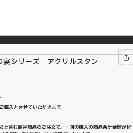
026/7/23
『ONE PIECE magazine 021 ONE PIECEカード付き同梱版』発売延期のご案内
の宴シリーズ アクリルスタン
て
ご購入とさせていただきます。
点以上含む原神商品のご注文で、一回の購入の商品合計金額が税