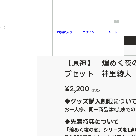
0
お気に入り
ログイン
カート
 アクリルスタンプセット 神里綾人
未来屋書店 先行販売
2
【原神】 煌めく夜
プセット 神里綾人
¥2,200
(税込)
◆グッズ購入制限につい
お一人様、同一商品は2点までの
◆先着特典について
「煌めく夜の宴」シリーズを1