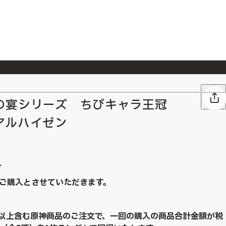
026/7/23
『ONE PIECE magazine 021 ONE PIECEカード付き同梱版』発売延期のご案内
の宴シリーズ ちびキャラ王冠
アルハイゼン
て
ご購入とさせていただきます。
点以上含む原神商品のご注文で、一回の購入の商品合計金額が税