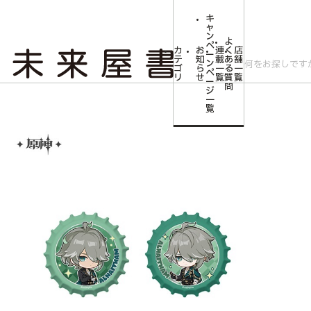
キ
ャ
ン
よ
ペ
カ
お
連
く
店
ー
テ
知
載
あ
舗
ン
ゴ
ら
一
る
一
ペ
リ
せ
覧
質
覧
ー
問
ジ
トップ
コミLab.【コミック＆エンタメ】
【原神】 煌めく夜の宴シリーズ
一
覧