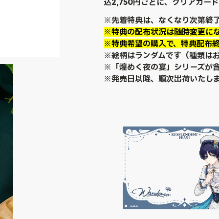
込2,750円ごとに、クリアカー
※先着特典は、なくなり次第終
※特典の配布状況は随時変更に
※特典希望の購入で、特典配布
※絵柄はランダムです（種類は
※「煌めく夜の宴」シリーズが
※発売日以降、順次出荷いたし