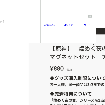
0
お気に入り
ログイン
カート
 ちびキャラ王冠マグネットセット アルハイゼン
未来屋書店 先行販売
2
【原神】 煌めく夜
マグネットセット 
¥880
(税込)
◆グッズ購入制限につい
お一人様、同一商品は2点までの
◆先着特典について
「煌めく夜の宴」シリーズを1