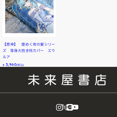
【原神】 煌めく夜の宴シリー
ズ 等身大抱き枕カバー エウ
ルア
3,960
¥
(税込)
instagram
X
LINE
YouTube