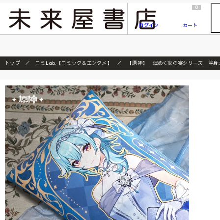
2026/7/23
『ONE PIECE magazine 021 ONE PIECEカード付き同梱版』発売延期のご案内
0
ログイン
カート
トップ
コミLab.【コミック＆エンタメ】
【原神】 煌めく夜の宴シリーズ 等身