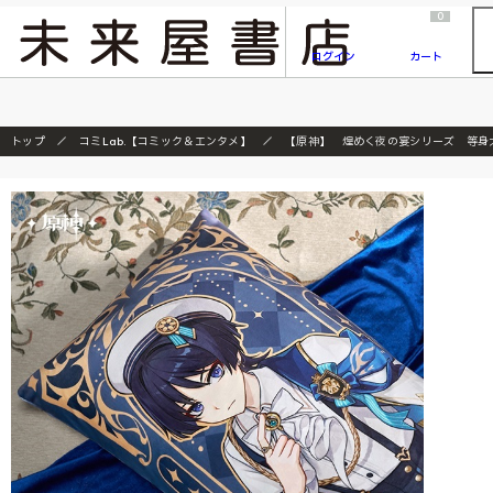
2026/7/23
『ONE PIECE magazine 021 ONE PIECEカード付き同梱版』発売延期のご案内
0
ログイン
カート
トップ
コミLab.【コミック＆エンタメ】
【原神】 煌めく夜の宴シリーズ 等身