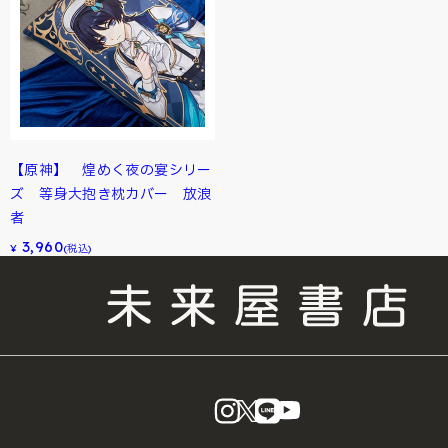
【原神】 煌めく夜の宴シリー
ズ 等身大抱き枕カバー 放浪
者
3,960
¥
(税込)
instagram
X
LINE
YouTube