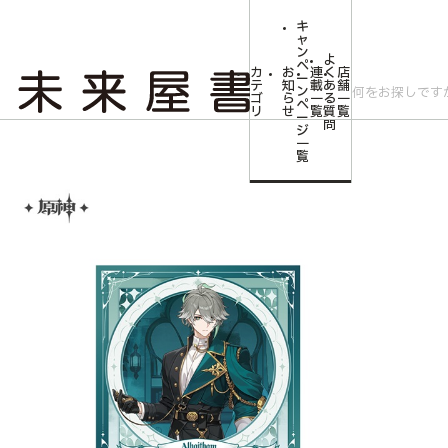
キ
ャ
ン
よ
ペ
カ
お
連
く
店
ー
テ
知
載
あ
舗
ン
ゴ
ら
一
る
一
ペ
リ
せ
覧
質
覧
ー
問
ジ
トップ
コミLab.【コミック＆エンタメ】
【原神】 煌めく夜の宴シリーズ
一
覧