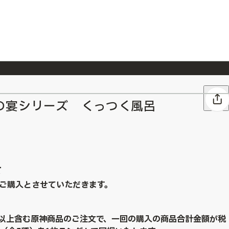
026/7/23
『ONE PIECE magazine 021 ONE PIECEカード付き同梱版』発売延期のご案内
の宴シリーズ くっつく風呂
て
ご購入とさせていただきます。
点以上含む原神商品のご注文で、一回の購入の商品合計金額が税