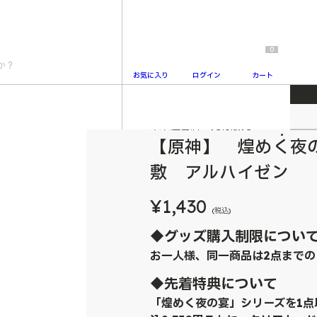
0
お気に入り
ログイン
カート
 くっつく風呂敷 アルハイゼン
未来屋書店 先行販売
2
【原神】 煌めく夜
敷 アルハイゼン
¥1,430
(税込)
◆グッズ購入制限につい
お一人様、同一商品は2点までの
◆先着特典について
「煌めく夜の宴」シリーズを1