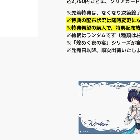
込2,750円ごとに、クリアカー
※先着特典は、なくなり次第終
※特典の配布状況は随時変更に
※特典希望の購入で、特典配布
※絵柄はランダムです（種類は
※「煌めく夜の宴」シリーズが
※発売日以降、順次出荷いたし