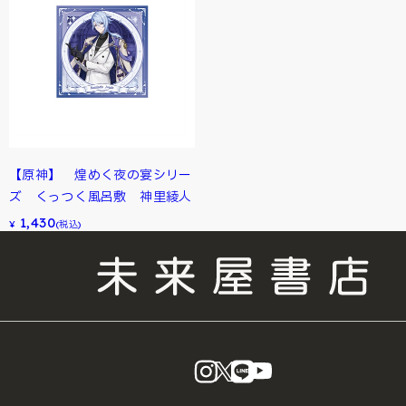
【原神】 煌めく夜の宴シリー
ズ くっつく風呂敷 神里綾人
1,430
¥
(税込)
instagram
X
LINE
YouTube