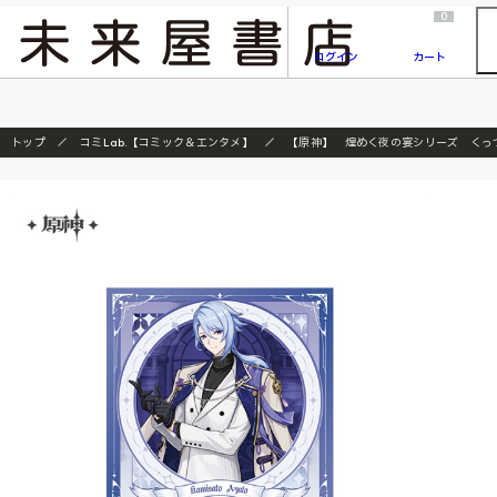
2026/7/23
『ONE PIECE magazine 021 ONE PIECEカード付き同梱版』発売延期のご案内
0
ログイン
カート
トップ
コミLab.【コミック＆エンタメ】
【原神】 煌めく夜の宴シリーズ くっ