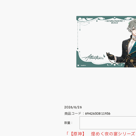
2026/6/26
商品コード：6942630811936
数量：
「【原神】 煌めく夜の宴シリーズ