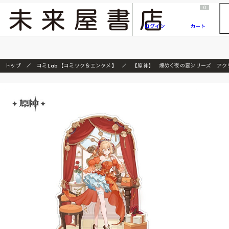
2026/7/23
『ONE PIECE magazine 021 ONE PIECEカード付き同梱版』発売延期のご案内
0
ログイン
カート
トップ
コミLab.【コミック＆エンタメ】
【原神】 煌めく夜の宴シリーズ アク