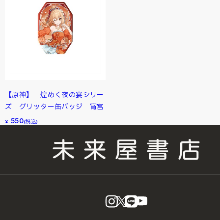
【原神】 煌めく夜の宴シリー
ズ グリッター缶バッジ 宵宮
550
¥
(税込)
instagram
X
LINE
YouTube