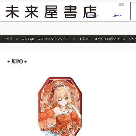
2026/7/23
『ONE PIECE magazine 021 ONE PIECEカード付き同梱版』発売延期のご案内
0
ログイン
カート
トップ
コミLab.【コミック＆エンタメ】
【原神】 煌めく夜の宴シリーズ グリ