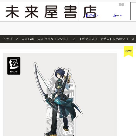
2026/7/23
『ONE PIECE magazine 021 ONE PIECEカード付き同梱版』発売延期のご案内
0
ログイン
カート
トップ
コミLab.【コミック＆エンタメ】
【ゼンレスゾーンゼロ】立ち絵シリーズ 
New