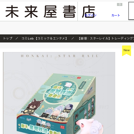
2026/7/23
『ONE PIECE magazine 021 ONE PIECEカード付き同梱版』発売延期のご案内
0
ログイン
カート
トップ
コミLab.【コミック＆エンタメ】
【崩壊：スターレイル】トレーディングプ
New