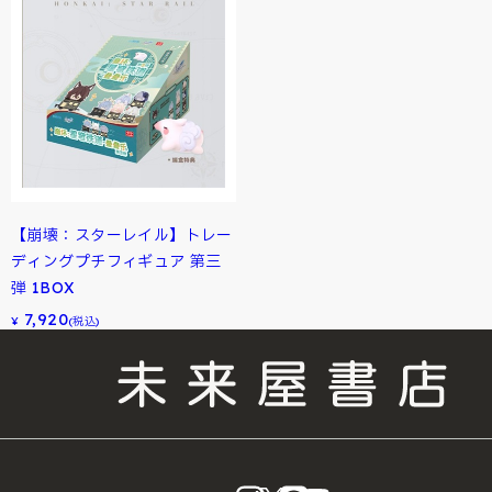
【崩壊：スターレイル】トレー
ディングプチフィギュア 第三
弾 1BOX
7,920
¥
(税込)
instagram
X
LINE
YouTube