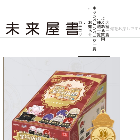
キ
ャ
ン
よ
ペ
カ
お
連
く
店
ー
テ
知
載
あ
舗
ン
ゴ
ら
一
る
一
ペ
リ
せ
覧
質
覧
ー
問
ジ
トップ
コミLab.【コミック＆エンタメ】
【崩壊：スターレイル】トレーディ
一
覧