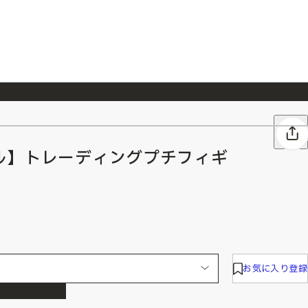
026/7/23
『ONE PIECE magazine 021 ONE PIECEカード付き同梱版』発売延期のご案内
ル】トレーディングプチフィギ
お気に入り登録