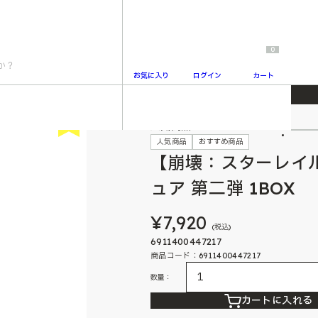
0
お気に入り
ログイン
カート
ングプチフィギュア 第二弾 1BOX
New
人気商品
2
人気商品
おすすめ商品
【崩壊：スターレイ
ュア 第二弾 1BOX
¥7,920
(税込)
6911400447217
商品コード：6911400447217
数量：
カートに入れる