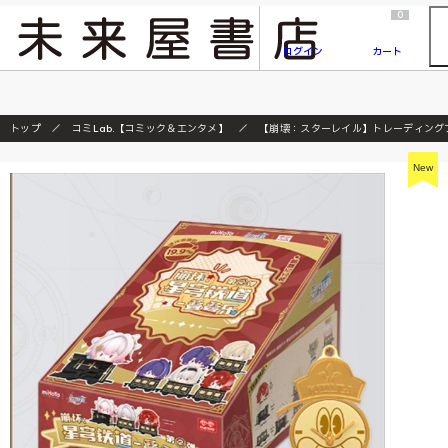
2026/7/23
『ONE PIECE magazine 021 ONE PIECEカード付き同梱版』発売延期のご案内
0
ログイン
カート
トップ
コミLab.【コミック＆エンタメ】
【崩壊：スターレイル】トレーディングプ
New