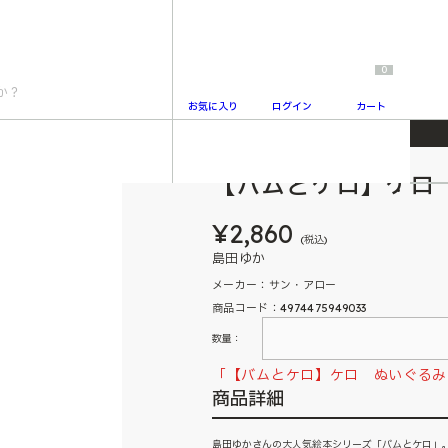
0
お気に入り
ログイン
カート
【バムとケロ】ケロ
2
¥2,860
(税込)
島田ゆか
メーカー：サン・アロー
商品コード：4974475949033
数量：
「【バムとケロ】ケロ ぬいぐるみ
商品詳細
島田ゆかさんの大人気絵本シリーズ「バムとケロ」