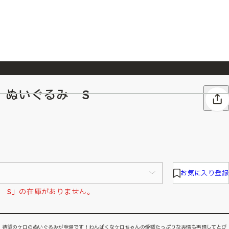
 ぬいぐるみ S
026/7/23
『ONE PIECE magazine 021 ONE PIECEカード付き同梱版』発売延期のご案内
お気に入り登録
 S」の在庫がありません。
。待望のケロのぬいぐるみが登場です！わんぱくなケロちゃんの愛嬌たっぷりな表情も再現してとび