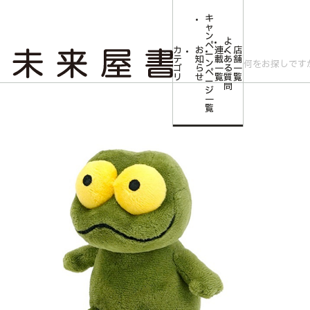
キ
ャ
ン
よ
ペ
カ
お
連
く
店
ー
テ
知
載
あ
舗
ン
ゴ
ら
一
る
一
ペ
リ
せ
覧
質
覧
ー
問
ジ
トップ
みらいやの森【児童書】
【バムとケロ】ケロ ぬいぐるみ S
一
覧