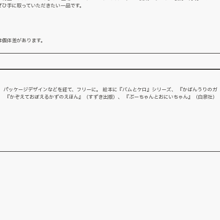
ぜひ手に取っていただきたい一品です。
は個体差があります。
 パッケージデザインなどを経て、フリーに。 絵本に『バムとケロ』シリーズ、 『かばんうりのガ
、 『かぞえておぼえるかずのえほん』（すずき出版）、 『ぶーちゃんとおにいちゃん』（白泉社）