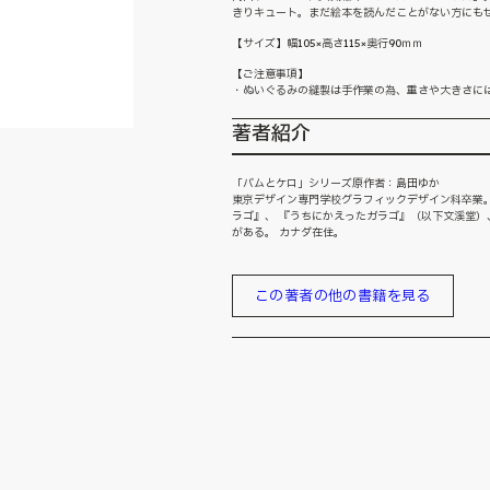
きりキュート。まだ絵本を読んだことがない方にも
【サイズ】幅105×高さ115×奥行90ｍｍ
【ご注意事項】
・ぬいぐるみの縫製は手作業の為、重さや大きさに
著者紹介
「バムとケロ」シリーズ原作者：島田ゆか
東京デザイン専門学校グラフィックデザイン科卒業。
ラゴ』、 『うちにかえったガラゴ』（以下文溪堂）
がある。 カナダ在住。
この著者の他の書籍を見る