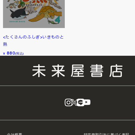
<たくさんのふしぎ>いきものと
熱
880
¥
(税込)
instagram
X
LINE
YouTube
会社概要
特定商取引法に基づく表記