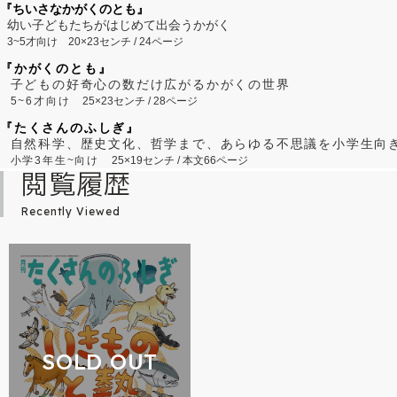
『ちいさなかがくのとも』
幼い子どもたちがはじめて出会うかがく
3~5才向け
20×23センチ / 24ページ
『かがくのとも』
子どもの好奇心の数だけ広がるかがくの世界
5~6才向け
25×23センチ / 28ページ
『たくさんのふしぎ』
自然科学、歴史文化、哲学まで、あらゆる不思議を小学生向
小学3年生~向け
25×19センチ / 本文66ページ
閲覧履歴
Recently Viewed
SOLD OUT