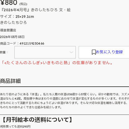
¥880
(税込)
『2026年4月号』きのしたちひろ 文・絵
サイズ：25×19.1cm
きのしたちひろ
福音館書店
2026年03月03日
商品コード：4912159230466
お気に入り登録
数量：
「<たくさんのふしぎ>いきものと熱」の在庫がありません。
商品詳細
あたり前のようにある「体温」。私たち人間の体温は36度から37度くらい。ほかの動物では、スズ
温はなんと42度。爬虫類や魚はまわりの温度に合わせて体温が変化するものが多くいます。それぞ
きものにとって活動するためにちょうどよい体温があります。そんな大切な体温を維持し活用する
ものたちの体のよくできた仕組みを紹介します。
【月刊絵本の送料について】
何冊買っても送料290円