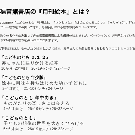
福音館書店の『月刊絵本』とは？
1956年の「こどものとも」刊行以来、『ぐりとぐら』『はじめてのおつかい』『きんぎょがにげた
セラー絵本を生み出してきた、毎月発行される絵本雑誌のシリーズです。
数々の名作を生み出してきた福音館書店による信頼の絵本ですが、ペーパーバックで発行されてい
やすい価格で絵本を楽しむことが出来ます。
月刊絵本には、ものがたり絵本とかがく絵本、お子さんの年齢と興味にあわせた７つのシリーズが
『こどものとも ０.１.２』
赤ちゃんに語りかける絵本
10か月~2才向け
20×19センチ / 22ページ
『こどものとも 年少版』
絵本に興味を持ちはじめた幼い子どもに
2~
4
才向け
21×10センチ / 24ページ
『こどものとも 年中向き』
ものがたりの楽しさに出会える
4~5才向け
26×19センチ / 28~32ページ
『こどものとも』
子どもの想像の世界を大きくひろげる
5~6才向け
26×19センチ / 28~32ページ