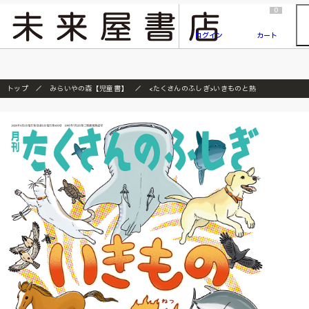
2026/7/23
『ONE PIECE magazine 021 ONE PIECEカード付き同梱版』発売延期のご案内
0
ログイン
カート
トップ
みらいやの森【児童書】
<たくさんのふしぎ>いきものと熱