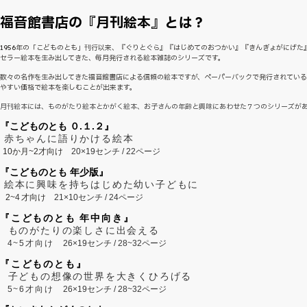
福音館書店の『月刊絵本』とは？
1956年の「こどものとも」刊行以来、『ぐりとぐら』『はじめてのおつかい』『きんぎょがにげた
セラー絵本を生み出してきた、毎月発行される絵本雑誌のシリーズです。
数々の名作を生み出してきた福音館書店による信頼の絵本ですが、ペーパーバックで発行されてい
やすい価格で絵本を楽しむことが出来ます。
月刊絵本には、ものがたり絵本とかがく絵本、お子さんの年齢と興味にあわせた７つのシリーズが
『こどものとも ０.１.２』
赤ちゃんに語りかける絵本
10か月~2才向け
20×19センチ / 22ページ
『こどものとも 年少版』
絵本に興味を持ちはじめた幼い子どもに
2~
4
才向け
21×10センチ / 24ページ
『こどものとも 年中向き』
ものがたりの楽しさに出会える
4~5才向け
26×19センチ / 28~32ページ
『こどものとも』
子どもの想像の世界を大きくひろげる
5~6才向け
26×19センチ / 28~32ページ