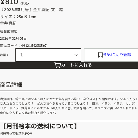
¥810
(税込)
『2026年3月号』金井真紀 文・絵
サイズ：25×19.1cm
金井真紀
福音館書店
2026年02月03日
商品コード：4912159230367
お気に入り登録
数量：
カートに入れる
商品詳細
春分の日、埼玉県ではクルドの人たちが新年を祝うお祭り「ネウロズ」が開かれます。クルド人っ
な人たちなのでしょう？ どんな文化をもっているのでしょう？ 日本、イラン、イラク、カナダ、
リス、ドイツ、世界中にくらすクルドの人たちに会って話を聞いて、ネウロズと美しいクルドのドレ
中心にクルドの文化の魅力を紹介します。
【月刊絵本の送料について】
何冊買っても送料290円