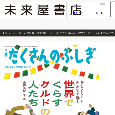
2026/7/23
『ONE PIECE magazine 021 ONE PIECEカード付き同梱版』発売延期のご案内
0
ログイン
カート
トップ
みらいやの森【児童書】
<たくさんのふしぎ>世界でくらすクルドの人たち