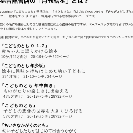
福音館書店の『月刊絵本』とは？
1956年の「こどものとも」刊行以来、『ぐりとぐら』『はじめてのおつかい』『きんぎょがにげた
セラー絵本を生み出してきた、毎月発行される絵本雑誌のシリーズです。
数々の名作を生み出してきた福音館書店による信頼の絵本ですが、ペーパーバックで発行されてい
やすい価格で絵本を楽しむことが出来ます。
月刊絵本には、ものがたり絵本とかがく絵本、お子さんの年齢と興味にあわせた７つのシリーズが
『こどものとも ０.１.２』
赤ちゃんに語りかける絵本
10か月?2才向け
20×19センチ / 22ページ
『こどものとも 年少版』
絵本に興味を持ちはじめた幼い子どもに
2?
4
才向け
21×10センチ / 24ページ
『こどものとも 年中向き』
ものがたりの楽しさに出会える
4?5才向け
26×19センチ / 28?32ページ
『こどものとも』
子どもの想像の世界を大きくひろげる
5?6才向け
26×19センチ / 28?32ページ
『ちいさなかがくのとも』
幼い子どもたちがはじめて出会うかがく