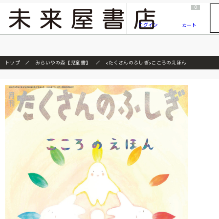
2026/7/23
『ONE PIECE magazine 021 ONE PIECEカード付き同梱版』発売延期のご案内
0
ログイン
カート
トップ
みらいやの森【児童書】
<たくさんのふしぎ>こころのえほん