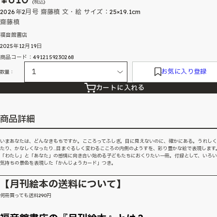
(税込)
2026年2月号 齋藤槙 文・絵 サイズ：25×19.1cm
齋藤槙
福音館書店
2025年12月19日
商品コード：4912159230268
お気に入り登録
数量：
カートに入れる
商品詳細
いまあなたは、どんなきもちですか。こころってふしぎ。目に見えないのに、確かにある。うれし
たり、かなしくなったり…目まぐるしく変わるこころの内側のようすを、彩り豊かな絵で表現します
「わたし」と「あなた」の感情に向き合い始める子どもたちにおくりたい一冊。付録として、いろ
気持ちの景色を表現した「かんじょうカード」つき。
【月刊絵本の送料について】
何冊買っても送料290円