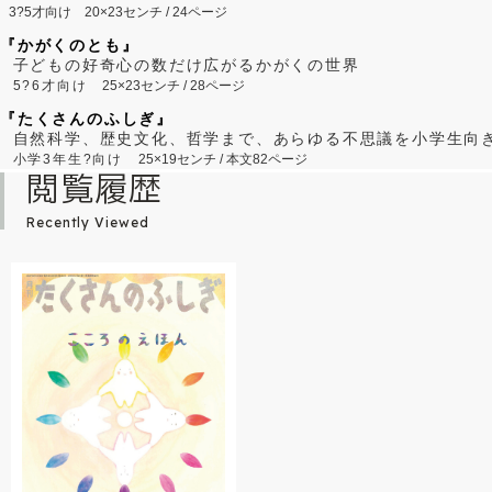
3?5才向け
20×23センチ / 24ページ
『かがくのとも』
子どもの好奇心の数だけ広がるかがくの世界
5?6才向け
25×23センチ / 28ページ
『たくさんのふしぎ』
自然科学、歴史文化、哲学まで、あらゆる不思議を小学生向
小学3年生?向け
25×19センチ / 本文82ページ
閲覧履歴
Recently Viewed