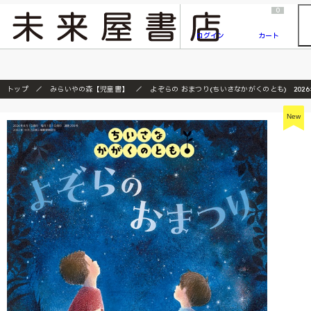
2026/7/23
『ONE PIECE magazine 021 ONE PIECEカード付き同梱版』発売延期のご案内
0
ログイン
カート
トップ
みらいやの森【児童書】
よぞらの おまつり(ちいさなかがくのとも) 202
New