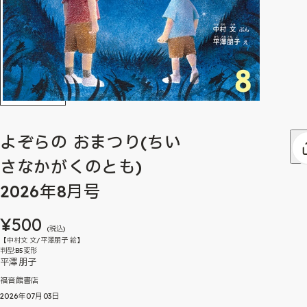
よぞらの おまつり(ちい
さなかがくのとも)
2026年8月号
¥500
(税込)
【中村文 文/平澤朋子 絵】
判型:B5変形
平澤朋子
福音館書店
2026年07月03日