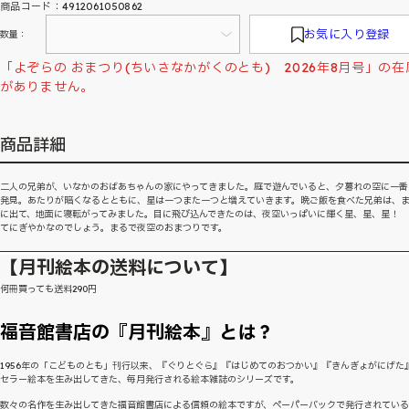
商品コード：4912061050862
お気に入り登録
数量：
「よぞらの おまつり(ちいさなかがくのとも) 2026年8月号」の在
がありません。
商品詳細
二人の兄弟が、いなかのおばあちゃんの家にやってきました。庭で遊んでいると、夕暮れの空に一番
発見。あたりが暗くなるとともに、星は一つまた一つと増えていきます。晩ご飯を食べた兄弟は、
に出て、地面に寝転がってみました。目に飛び込んできたのは、夜空いっぱいに輝く星、星、星！ 
てにぎやかなのでしょう。まるで夜空のおまつりです。
【月刊絵本の送料について】
何冊買っても送料290円
福音館書店の『月刊絵本』とは？
1956年の「こどものとも」刊行以来、『ぐりとぐら』『はじめてのおつかい』『きんぎょがにげた
セラー絵本を生み出してきた、毎月発行される絵本雑誌のシリーズです。
数々の名作を生み出してきた福音館書店による信頼の絵本ですが、ペーパーバックで発行されてい