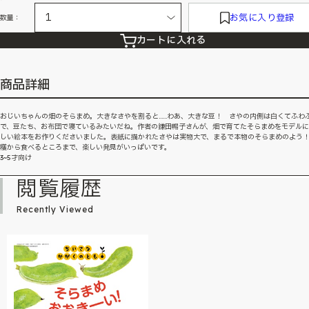
お気に入り登録
数量：
カートに入れる
商品詳細
おじいちゃんの畑のそらまめ。大きなさやを割ると……わあ、大きな豆！ さやの内側は白くてふわ
で、豆たち、お布団で寝ているみたいだね。作者の鎌田暢子さんが、畑で育てたそらまめをモデル
しい絵本をお作りくださいました。表紙に描かれたさやは実物大で、まるで本物のそらまめのよう
穫から食べるところまで、楽しい発見がいっぱいです。
3~5才向け
閲覧履歴
Recently Viewed