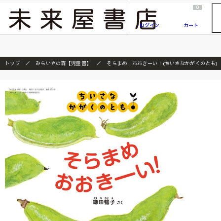
2026/7/23
『ONE PIECE magazine 021 ONE PIECEカード付き同梱版』発売延期のご案内
0
ログイン
カート
トップ
みらいやの森【児童書】
そらまめ おおきーい！(ちいさなかがくのとも) 2