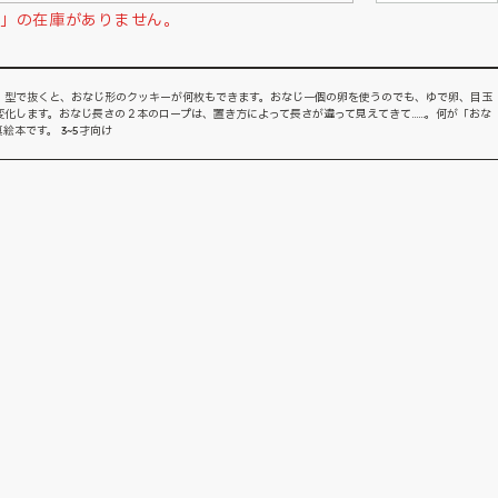
！」の在庫がありません。
 型で抜くと、おなじ形のクッキーが何枚もできます。おなじ一個の卵を使うのでも、ゆで卵、目玉
化します。おなじ長さの２本のロープは、置き方によって長さが違って見えてきて……。何が「おな
本です。 3~5才向け