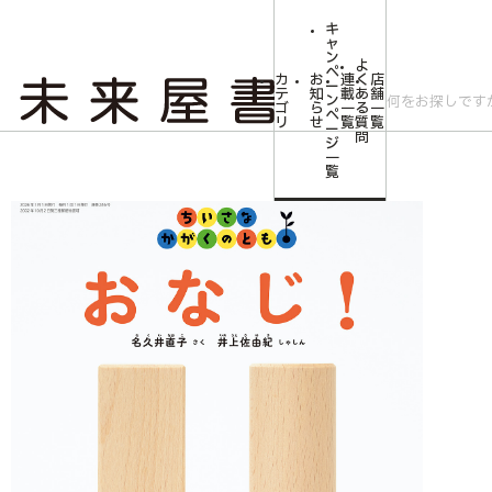
キ
ャ
ン
よ
ペ
カ
お
連
く
店
ー
テ
知
載
あ
舗
ン
ゴ
ら
一
る
一
ペ
リ
せ
覧
質
覧
ー
問
ジ
トップ
みらいやの森【児童書】
<ちいさなかがくのとも>おなじ！
一
覧