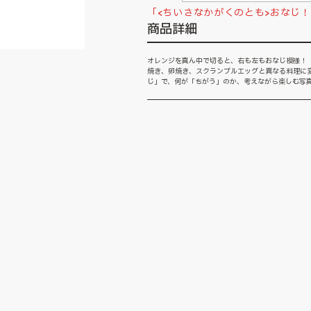
「<ちいさなかがくのとも>おなじ
商品詳細
オレンジを真ん中で切ると、右も左もおなじ模様！
焼き、卵焼き、スクランブルエッグと異なる料理に変
じ」で、何が「ちがう」のか、考えながら楽しむ写真絵