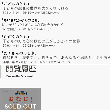
『こどものとも』
子どもの想像の世界を大きくひろげる
5?6才向け
26×19センチ / 28?32ページ
『ちいさなかがくのとも』
幼い子どもたちがはじめて出会うかがく
3?5才向け
20×23センチ / 24ページ
『かがくのとも』
子どもの好奇心の数だけ広がるかがくの世界
5?6才向け
25×23センチ / 28ページ
『たくさんのふしぎ』
自然科学、歴史文化、哲学まで、あらゆる不思議を小学生向
小学3年生?向け
25×19センチ / 本文245ページ
閲覧履歴
Recently Viewed
SOLD OUT