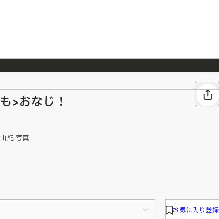
026/7/23
『ONE PIECE magazine 021 ONE PIECEカード付き同梱版』発売延期のご案内
も>おなじ！
佐由紀 写真
お気に入り登録