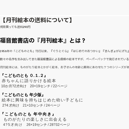
【月刊絵本の送料について】
何冊買っても送料290円
福音館書店の『月刊絵本』とは？
1956年の「こどものとも」刊行以来、『ぐりとぐら』『はじめてのおつかい』『きんぎょがにげ
数々の名作を生み出してきた福音館書店による信頼の絵本ですが、ペーパーバックで発行されてい
月刊絵本には、ものがたり絵本とかがく絵本、お子さんの年齢と興味にあわせた７つのシリーズが
『こどものとも ０.１.２』
赤ちゃんに語りかける絵本
10か月?2才向け
20×19センチ / 22ページ
『こどものとも 年少版』
絵本に興味を持ちはじめた幼い子どもに
2?
4
才向け
21×10センチ / 24ページ
『こどものとも 年中向き』
ものがたりの楽しさに出会える
4?5才向け
26×19センチ / 28?32ページ