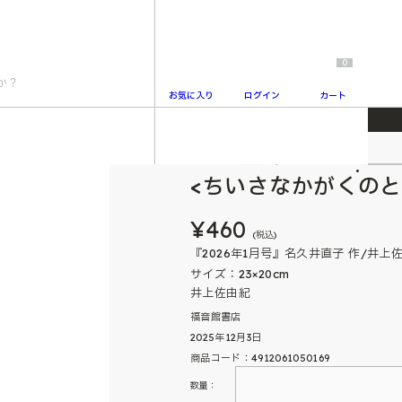
0
お気に入り
ログイン
カート
ちいさなかがくのとも
2
<ちいさなかがくのと
¥460
(税込)
『2026年1月号』名久井直子 作/井上
サイズ：23×20cm
井上佐由紀
福音館書店
2025年12月3日
商品コード：4912061050169
数量：