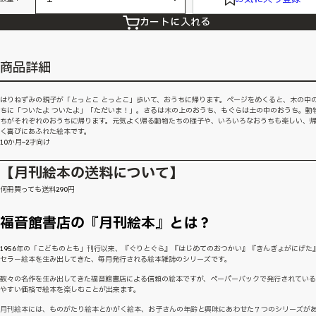
カートに入れる
商品詳細
はりねずみの親子が「とっとこ とっとこ」歩いて、おうちに帰ります。ページをめくると、木の中
ちに「ついたよ ついたよ」「ただいま！」。さるは木の上のおうち、もぐらは土の中のおうち。動
ちがそれぞれのおうちに帰ります。元気よく帰る動物たちの様子や、いろいろなおうちも楽しい、
く喜びにあふれた絵本です。
10か月~2才向け
【月刊絵本の送料について】
何冊買っても送料290円
福音館書店の『月刊絵本』とは？
1956年の「こどものとも」刊行以来、『ぐりとぐら』『はじめてのおつかい』『きんぎょがにげた
セラー絵本を生み出してきた、毎月発行される絵本雑誌のシリーズです。
数々の名作を生み出してきた福音館書店による信頼の絵本ですが、ペーパーバックで発行されてい
やすい価格で絵本を楽しむことが出来ます。
月刊絵本には、ものがたり絵本とかがく絵本、お子さんの年齢と興味にあわせた７つのシリーズが