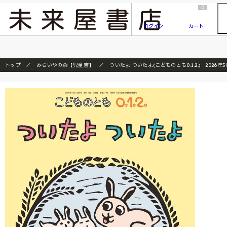
2026/7/23
『ONE PIECE magazine 021 ONE PIECEカード付き同梱版』発売延期のご案内
0
ログイン
カート
トップ
みらいやの森【児童書】
ついたよ ついたよ(こどものとも0.1.2.) 2026年