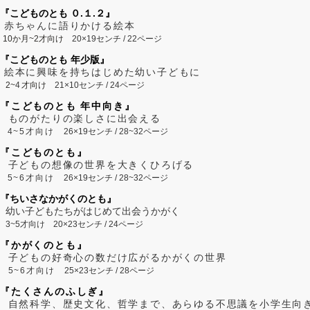
『こどものとも ０.１.２』
赤ちゃんに語りかける絵本
10か月~2才向け
20×19センチ / 22ページ
『こどものとも 年少版』
絵本に興味を持ちはじめた幼い子どもに
2~
4
才向け
21×10センチ / 24ページ
『こどものとも 年中向き』
ものがたりの楽しさに出会える
4~5才向け
26×19センチ / 28~32ページ
『こどものとも』
子どもの想像の世界を大きくひろげる
5~6才向け
26×19センチ / 28~32ページ
『ちいさなかがくのとも』
幼い子どもたちがはじめて出会うかがく
3~5才向け
20×23センチ / 24ページ
『かがくのとも』
子どもの好奇心の数だけ広がるかがくの世界
5~6才向け
25×23センチ / 28ページ
『たくさんのふしぎ』
自然科学、歴史文化、哲学まで、あらゆる不思議を小学生向