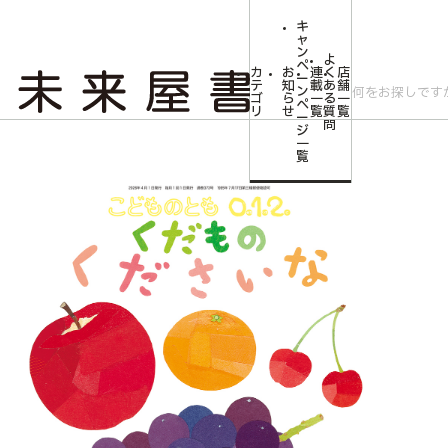
キ
ャ
ン
よ
ペ
カ
お
連
く
店
ー
テ
知
載
あ
舗
ン
ゴ
ら
一
る
一
ペ
リ
せ
覧
質
覧
ー
問
ジ
トップ
みらいやの森【児童書】
<こどものとも0.1.2.>くだもの くださいな
一
覧