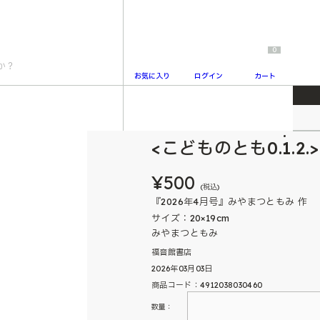
0
お気に入り
ログイン
カート
こどものとも0.1.2.
2
<こどものとも0.1.2
¥500
(税込)
『2026年4月号』みやまつともみ 作
サイズ：20×19cm
みやまつともみ
福音館書店
2026年03月03日
商品コード：4912038030460
数量：