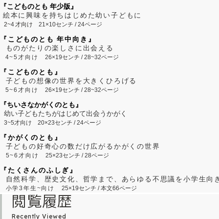
『こどものとも 年少版』
絵本に興味を持ちはじめた幼い子どもに
2~
4
才向け
21×10センチ / 24ページ
『こどものとも 年中向き』
ものがたりの楽しさに出会える
4~5才向け
26×19センチ / 28~32ページ
『こどものとも』
子どもの想像の世界を大きくひろげる
5~6才向け
26×19センチ / 28~32ページ
『ちいさなかがくのとも』
幼い子どもたちがはじめて出会うかがく
3~5才向け
20×23センチ / 24ページ
『かがくのとも』
子どもの好奇心の数だけ広がるかがくの世界
5~6才向け
25×23センチ / 28ページ
『たくさんのふしぎ』
自然科学、歴史文化、哲学まで、あらゆる不思議を小学生向
小学3年生~向け
25×19センチ / 本文66ページ
閲覧履歴
Recently Viewed