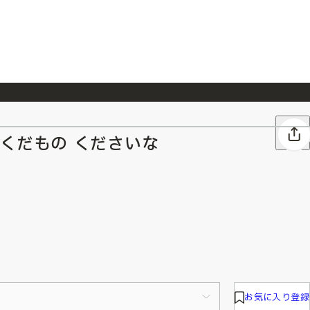
026/7/23
『ONE PIECE magazine 021 ONE PIECEカード付き同梱版』発売延期のご案内
.>くだもの くださいな
お気に入り登録