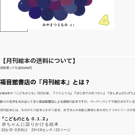
【月刊絵本の送料について】
何冊買っても送料290円
福音館書店の『月刊絵本』とは？
1956年の「こどものとも」刊行以来、『ぐりとぐら』『はじめてのおつかい』『きんぎょがにげ
数々の名作を生み出してきた福音館書店による信頼の絵本ですが、ペーパーバックで発行されてい
月刊絵本には、ものがたり絵本とかがく絵本、お子さんの年齢と興味にあわせた７つのシリーズが
『こどものとも ０.１.２』
赤ちゃんに語りかける絵本
10か月~2才向け
20×19センチ / 22ページ