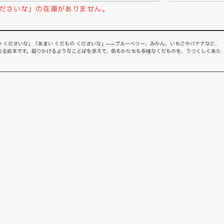
の くださいな」の在庫がありません。
の くださいな」「あまい くだもの くださいな」——ブルーベリー、みかん、いちごやバナナなど、
れる絵本です。語りかけるようなことばを添えて、色もかたちも多様なくだものを、うつくしくあた