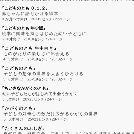
『こどものとも ０.１.２』
赤ちゃんに語りかける絵本
10か月~2才向け
20×19センチ / 22ページ
『こどものとも 年少版』
絵本に興味を持ちはじめた幼い子どもに
2~
4
才向け
21×10センチ / 24ページ
『こどものとも 年中向き』
ものがたりの楽しさに出会える
4~5才向け
26×19センチ / 28~32ページ
『こどものとも』
子どもの想像の世界を大きくひろげる
5~6才向け
26×19センチ / 28~32ページ
『ちいさなかがくのとも』
幼い子どもたちがはじめて出会うかがく
3~5才向け
20×23センチ / 24ページ
『かがくのとも』
子どもの好奇心の数だけ広がるかがくの世界
5~6才向け
25×23センチ / 28ページ
『たくさんのふしぎ』
自然科学、歴史文化、哲学まで、あらゆる不思議を小学生向