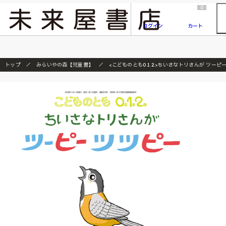
2026/7/23
『ONE PIECE magazine 021 ONE PIECEカード付き同梱版』発売延期のご案内
0
ログイン
カート
トップ
みらいやの森【児童書】
<こどものとも0.1.2.>ちいさなトリさんが ツーピ