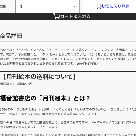
お気に入り登録
数量：
カートに入れる
商品詳細
ちいさなトリさんが、イヌさんに「ツーピーツツピー」と鳴くと、「ウー ワンワン」と返事をして
す。次にウシさんに鳴くと、「ウン モー」と返してくれました。ほかにもいろいろな動物と、最後
の子が、それぞれの鳴き声や言葉でこたえてくれます。交わされるあいさつのやりとりが楽しく、
けたら返事をもらえるうれしさを感じられる絵本です。 10か月~2才向け
【月刊絵本の送料について】
何冊買っても送料290円
福音館書店の『月刊絵本』とは？
1956年の「こどものとも」刊行以来、『ぐりとぐら』『はじめてのおつかい』『きんぎょがにげた
セラー絵本を生み出してきた、毎月発行される絵本雑誌のシリーズです。
数々の名作を生み出してきた福音館書店による信頼の絵本ですが、ペーパーバックで発行されてい
やすい価格で絵本を楽しむことが出来ます。
月刊絵本には、ものがたり絵本とかがく絵本、お子さんの年齢と興味にあわせた７つのシリーズが