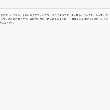
ゆきます。どうやら、それは巨大なフォークやハサミのようです。よく見るとコックピットがあって、
やハサミは普通の大きさで、運転手たちが小さいのでしょうか？ 考えても謎は深まるばかり。不思
覚の絵本です。