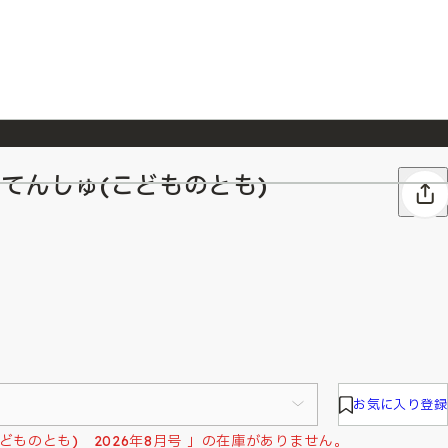
んてんしゅ(こどものとも)
026/7/23
『ONE PIECE magazine 021 ONE PIECEカード付き同梱版』発売延期のご案内
お気に入り登録
どものとも) 2026年8月号 」の在庫がありません。