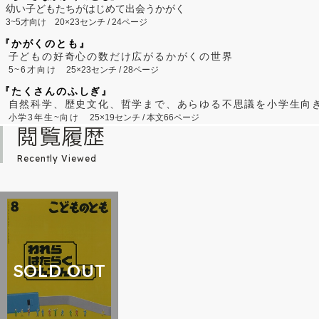
幼い子どもたちがはじめて出会うかがく
3~5才向け
20×23センチ / 24ページ
『かがくのとも』
子どもの好奇心の数だけ広がるかがくの世界
5~6才向け
25×23センチ / 28ページ
『たくさんのふしぎ』
自然科学、歴史文化、哲学まで、あらゆる不思議を小学生向
小学3年生~向け
25×19センチ / 本文66ページ
閲覧履歴
Recently Viewed
SOLD OUT