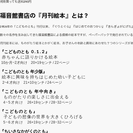
何冊買っても送料290円
福音館書店の『月刊絵本』とは？
1956年の「こどものとも」刊行以来、『ぐりとぐら』『はじめてのおつかい』『きんぎょがにげ
数々の名作を生み出してきた福音館書店による信頼の絵本ですが、ペーパーバックで発行されてい
月刊絵本には、ものがたり絵本とかがく絵本、お子さんの年齢と興味にあわせた７つのシリーズが
『こどものとも ０.１.２』
赤ちゃんに語りかける絵本
10か月~2才向け
20×19センチ / 22ページ
『こどものとも 年少版』
絵本に興味を持ちはじめた幼い子どもに
2~
4
才向け
21×10センチ / 24ページ
『こどものとも 年中向き』
ものがたりの楽しさに出会える
4~5才向け
26×19センチ / 28~32ページ
『こどものとも』
子どもの想像の世界を大きくひろげる
5~6才向け
26×19センチ / 28~32ページ
『ちいさなかがくのとも』