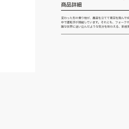
商品詳細
変わった形の乗り物が、轟音を立てて青空を飛んで
中で運転手が操縦しています。それとも、フォーク
議な世界に迷い込んだような気分を味わえる、新感