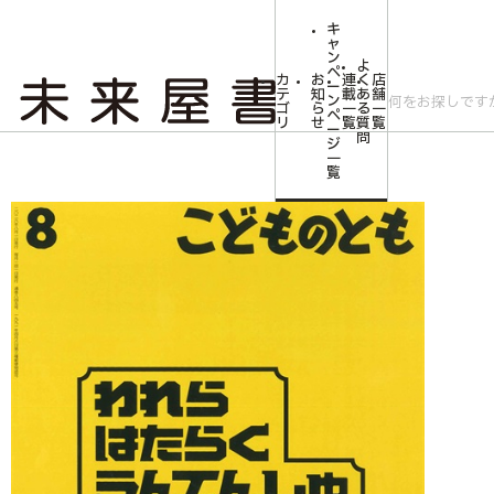
キ
ャ
ン
よ
ペ
カ
お
連
く
店
ー
テ
知
載
あ
舗
ン
ゴ
ら
一
る
一
ペ
リ
せ
覧
質
覧
ー
問
ジ
トップ
みらいやの森【児童書】
われら はたらく うんてんしゅ(こどものとも)
一
覧