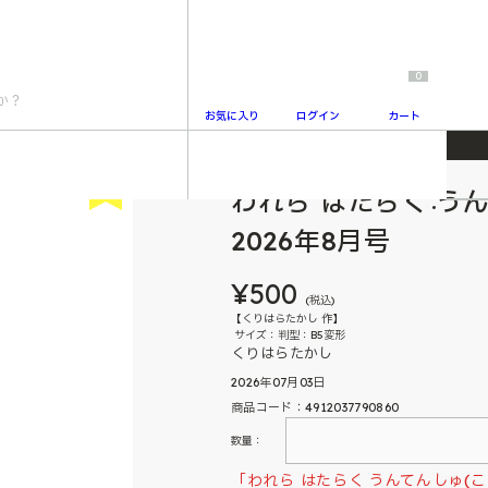
0
お気に入り
ログイン
カート
 2026年8月号
New
われら はたらく う
2
2026年8月号
¥500
(税込)
【くりはらたかし 作】
サイズ：判型：B5変形
くりはらたかし
2026年07月03日
商品コード：4912037790860
数量：
「われら はたらく うんてんしゅ(こ