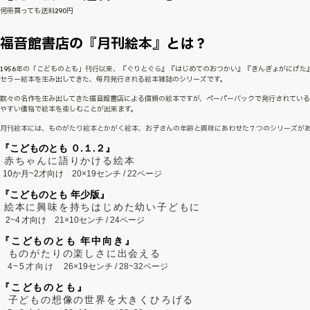
何冊買っても送料290円
福音館書店の『月刊絵本』とは？
1956年の「こどものとも」刊行以来、『ぐりとぐら』『はじめてのおつかい』『きんぎょがにげた
セラー絵本を生み出してきた、毎月発行される絵本雑誌のシリーズです。
数々の名作を生み出してきた福音館書店による信頼の絵本ですが、ペーパーバックで発行されてい
やすい価格で絵本を楽しむことが出来ます。
月刊絵本には、ものがたり絵本とかがく絵本、お子さんの年齢と興味にあわせた７つのシリーズが
『こどものとも ０.１.２』
赤ちゃんに語りかける絵本
10か月~2才向け
20×19センチ / 22ページ
『こどものとも 年少版』
絵本に興味を持ちはじめた幼い子どもに
2~
4
才向け
21×10センチ / 24ページ
『こどものとも 年中向き』
ものがたりの楽しさに出会える
4~5才向け
26×19センチ / 28~32ページ
『こどものとも』
子どもの想像の世界を大きくひろげる