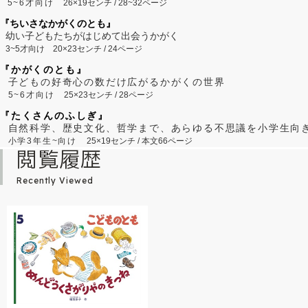
5~6才向け
26×19センチ / 28~32ページ
『ちいさなかがくのとも』
幼い子どもたちがはじめて出会うかがく
3~5才向け
20×23センチ / 24ページ
『かがくのとも』
子どもの好奇心の数だけ広がるかがくの世界
5~6才向け
25×23センチ / 28ページ
『たくさんのふしぎ』
自然科学、歴史文化、哲学まで、あらゆる不思議を小学生向
小学3年生~向け
25×19センチ / 本文66ページ
閲覧履歴
Recently Viewed