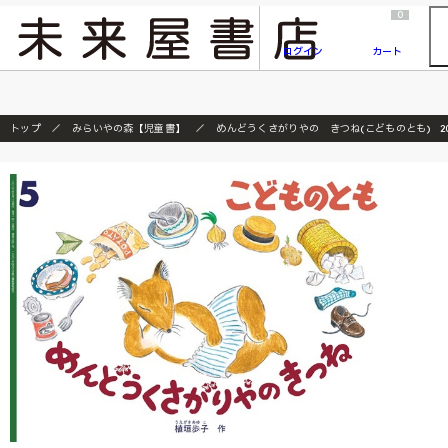
2026/7/23
『ONE PIECE magazine 021 ONE PIECEカード付き同梱版』発売延期のご案内
0
ログイン
カート
トップ
みらいやの森【児童書】
めんどうくさがりやの きつね(こどものとも) 20